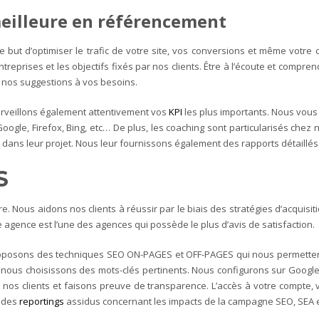
 meilleure en référencement
t d’optimiser le trafic de votre site, vos conversions et même votre ch
treprises et les objectifs fixés par nos clients. Être à l’écoute et compre
 nos suggestions à vos besoins.
surveillons également attentivement vos
KPI
les plus importants. Nous vou
oogle, Firefox, Bing, etc… De plus, les coaching sont particularisés che
dans leur projet. Nous leur fournissons également des rapports détaillés e
S
re. Nous aidons nos clients à réussir par le biais des stratégies d’acquis
e agence est l’une des agences qui possède le plus d’avis de satisfaction.
s proposons des techniques SEO ON-PAGES et OFF-PAGES qui nous permettent
nous choisissons des mots-clés pertinents. Nous configurons sur Google et
os clients et faisons preuve de transparence. L’accès à votre compte
e des
reportings
assidus concernant les impacts de la campagne SEO, SEA 