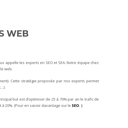
ES WEB
nous appelle les experts en SEO et SEA. Notre équipe chez
 le web.
ment). Cette stratégie proposée par nos experts permet
c…).
ncipal but est d’optimiser de 25 à 70% par an le trafic de
 à 20%. (
Pour en savoir davantage sur le
SEO
. )