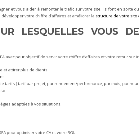
r et vous aider à remonter le trafic sur votre site. Ils font en sorte q
à développer votre chiffre d’affaires et améliorer la
structure de votre site
e
POUR LESQUELLES VOUS D
vec pour objectif de servir votre chiffre d’affaires et votre retour sur i
e et attirer plus de clients
ons
de tarifs ( tarif par projet, par rendement/performance, par mois, par heur
lité
e
tégies adaptées à vos situations.
EA pour optimiser votre CA et votre ROI.