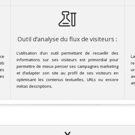
Outil d’analyse du flux de visiteurs :
L’utilisation d’un outil permettant de recueillir des
ace
La
informations sur ses visiteurs est primordial pour
web
re
permettre de mieux penser ses campagnes marketing
tes
un
et d’adapter son site au profil de ses visiteurs en
des
av
optimisant les contenus textuelles, URLs ou encore
am
métas descriptions.