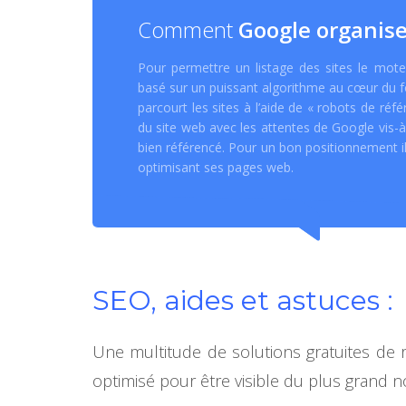
Comment
Google organis
Pour permettre un listage des sites le mo
basé sur un puissant algorithme au cœur du f
parcourt les sites à l’aide de « robots de ré
du site web avec les attentes de Google vis-à-v
bien référencé. Pour un bon positionnement i
optimisant ses pages web.
SEO, aides et astuces :
Une multitude de solutions gratuites de 
optimisé pour être visible du plus grand 