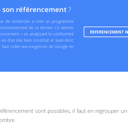
e son référencement
?
teur de recherche a créé un programme
onctionnement de ce dernier. Ce dernier
REFERENCEMENT 
férencement » en analysant la conformité
is d’un site bien construit et suivi donc
l faut coller aux exigences de Google en
référencement sont possibles, il faut en regrouper u
nombre.