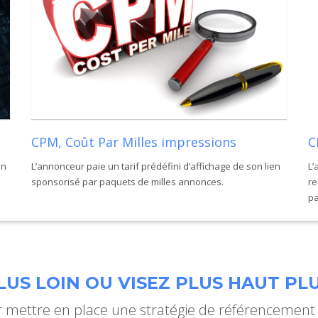
CPM, Coût Par Milles impressions
C
un
L’annonceur paie un tarif prédéfini d’affichage de son lien
L’
sponsorisé par paquets de milles annonces.
re
pa
US LOIN OU VISEZ PLUS HAUT PLU
mettre en place une stratégie de référencement