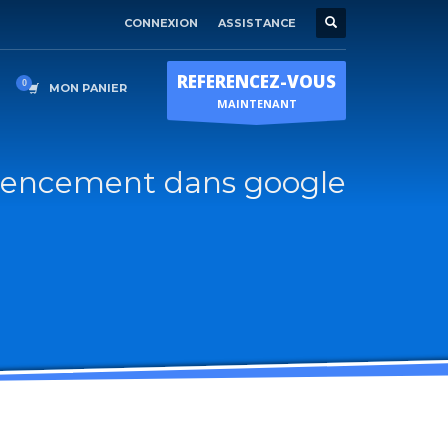
CONNEXION
ASSISTANCE
Horaire d'ouverture
×
Lun-Ven 9:00H - 19:00H
REFERENCEZ-VOUS
Sam - 9:00H-17:00H
MON PANIER
MAINTENANT
Dimanche sur RDV !
rencement dans google