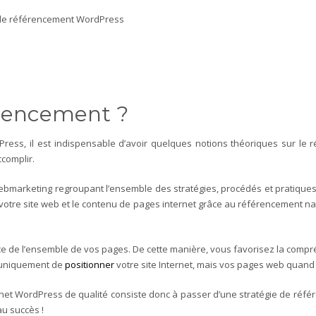
ur le référencement WordPress
férencement ?
Press, il est indispensable d’avoir quelques notions théoriques sur le
complir.
ebmarketing regroupant l’ensemble des stratégies, procédés et pratiques q
votre site web et le contenu de pages internet grâce au référencement na
ce de l’ensemble de vos pages. De cette manière, vous favorisez la comp
s uniquement de
positionner
votre site Internet, mais vos pages web quand
ernet WordPress de qualité consiste donc à passer d’une stratégie de réfé
au succès !