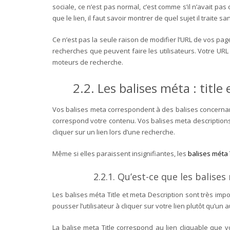
sociale, ce n’est pas normal, c’est comme s’il n’avait pa
que le lien, il faut savoir montrer de quel sujet il traite 
Ce n’est pas la seule raison de modifier l’URL de vos pag
recherches que peuvent faire les utilisateurs. Votre URL
moteurs de recherche.
2.2. Les balises méta : title
Vos balises meta correspondent à des balises concernant
correspond votre contenu. Vos balises meta descriptions 
cliquer sur un lien lors d’une recherche.
Même si elles paraissent insignifiantes, les
balises méta 
2.2.1. Qu’est-ce que les balises
Les balises méta Title et meta Description sont très imp
pousser l’utilisateur à cliquer sur votre lien plutôt qu’un
La balise meta Title correspond au lien cliquable que v