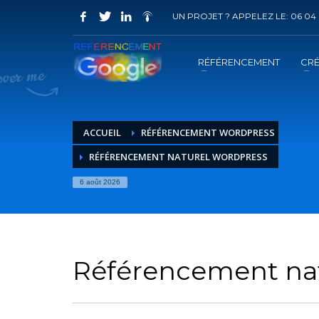
UN PROJET ? APPELEZ LE: 06 04 
COMMENT ACHETER UN PRESTATION 
1
2
Choisir la prestation
A
RÉFÉRENCEMENT
CRÉ
Vous recevrez sous 5 jours ouvrés un mail de
confir
ACCUEIL
RÉFÉRENCEMENT WORDPRESS
RÉFÉRENCEMENT NATUREL WORDPRESS
6 août 2026
Référencement na