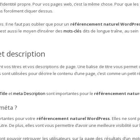
s d’identité propre. Pour vos pages web, c’est la même chose. Pour que les 
sans forcément cliquer dessus.
es. Il ne faut pas oublier que pour un
référencement naturel WordPre
 est aussi le moyen d’insérer des
mots-clés
dits de longue traîne, au sein
 et description
 vos titres et vos descriptions de page. Une balise de titre vous perme
sont utilisées pour décrire le contenu d’une page, c’est comme un petit 
Title
et
meta Description
sont importantes pour le
référencement natur
 méta ?
ortantes pour votre
référencement naturel WordPress
. Elles ne sont
 autre. De plus, elles vont vous permettre d’avoir une meilleure visibilité 
ont pouvoir retrouver les utilisateurs sur la page des résultats d’un m