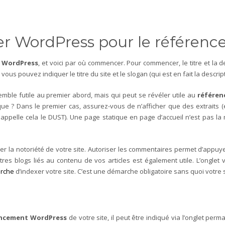
r WordPress pour le référenc
l WordPress
, et voici par où commencer. Pour commencer, le titre et la d
s pouvez indiquer le titre du site et le slogan (qui est en fait la descript
semble futile au premier abord, mais qui peut se révéler utile au
référen
ue ? Dans le premier cas, assurez-vous de n’afficher que des extraits (en
 appelle cela le DUST). Une page statique en page d’accueil n’est pas la
r la notoriété de votre site. Autoriser les commentaires permet d’appuyer
tres blogs liés au contenu de vos articles est également utile. L’onglet
erche
d’indexer votre site. C’est une démarche obligatoire sans quoi votre s
ncement WordPress
de votre site, il peut être indiqué via l’onglet per