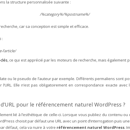
ons la structure personnalisée suivante :
/%category%/%postname%/
recherche, car sa conception est simple et efficace.
 :
l’article/
-clés
, ce qui est apprécié par les moteurs de recherche, mais également pa
date ou le pseudo de l’auteur par exemple. Différents permaliens sont p
’URL. Elle n’est pas obligatoirement en correspondance exacte avec le ti
e d’URL pour le référencement naturel WordPress ?
lement lié à l’esthétique de celle-ci. Lorsque vous publiez du contenu o
dPress choisit par défaut une URL avec un point d’interrogation puis une 
par défaut, cela va nuire à votre
référencement naturel WordPress
. I