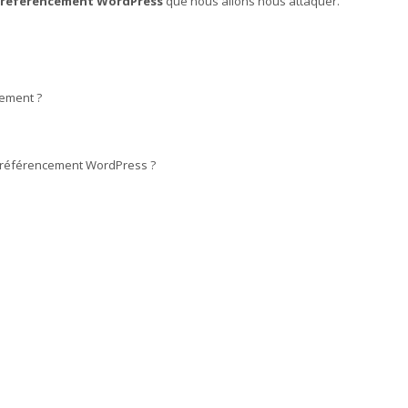
référencement WordPress
que nous allons nous attaquer.
ement ?
le référencement WordPress ?