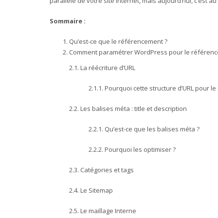
parallèle de votre site Internet, mais aujourd’hui, c’est au
Sommaire :
Qu’est-ce que le référencement ?
Comment paramétrer WordPress pour le référenc
2.1. La réécriture d’URL
2.1.1. Pourquoi cette structure d’URL pour 
2.2. Les balises méta : title et description
2.2.1. Qu’est-ce que les balises méta ?
2.2.2. Pourquoi les optimiser ?
2.3. Catégories et tags
2.4. Le Sitemap
2.5. Le maillage Interne