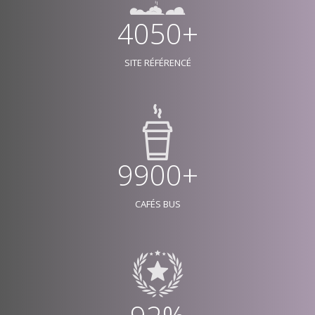
4050+
SITE RÉFÉRENCÉ
9900+
CAFÉS BUS