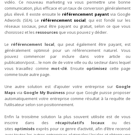
vidéo. Ce nouveau marketing va vous permettre une bonne
communication, plus efficace et un taux de conversion généralement
plus élevé. Il existe ensuite le
référencement payant
via Google
Adwords (SEA). Le
référencement social
; qui est fondé sur les
réseaux sociaux, peut être payant ou gratuit, selon ce que vous
choisissez et les
ressources
que vous pouvez y dédier.
Le
référencement local
, qui peut également être payant, est
généralement optimisé pour un référencement naturel. Vous
pouvez commencer par inclure dans votre article ou
publication/post… le nom de de votre ville ou du secteur dans lequel
vous travaillez comme
mot-clé
. Ensuite
optimisez
cette page
comme toute autre page.
Une autre solution est d’ajouter votre entreprise sur
Google
Maps
via
Google My Business
pour que Google puisse proposer
automatiquement votre entreprise comme résultat à la requête de
l’utilisateur selon son positionnement.
Enfin la troisième solution la plus souvent utilisée est de vous
inscrire dans des
récapitulatifs locaux
ou des
sites
optimisés
exprès pour ce genre d’activité, afin d’être recensé
avec toutes les autres entreprises régionales/ locales et obtenir une