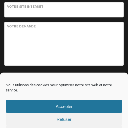
VOTRE SITE INTERNET
VOTRE DEMANDE
Envoyer votre demande
Nous utilisons des cookies pour optimiser notre site web et notre
service.
Accepter
© 2010 - 2023 Copyright by
Référencement google gratuit
|
Refuser
C.G.V.
|
Mentions légales
|All rights reserved - Tous droits