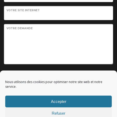
VOTRE SITE INTERNET
VOTRE DEMANDE
Envoyer votre demande
Nous utilisons des cookies pour optimiser notre site web et notre
service.
Accepter
© 2010 - 2023 Copyright by
Référencement google gratuit
|
Refuser
C.G.V.
|
Mentions légales
|All rights reserved - Tous droits