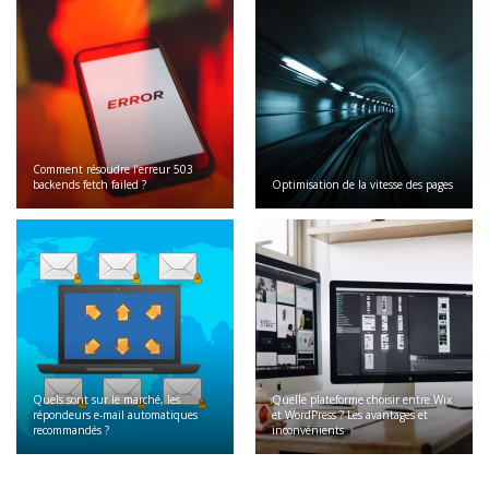
Comment résoudre l’erreur 503
backends fetch failed ?
Optimisation de la vitesse des pages
Quels sont sur le marché, les
Quelle plateforme choisir entre Wix
répondeurs e-mail automatiques
et WordPress ? Les avantages et
recommandés ?
inconvénients