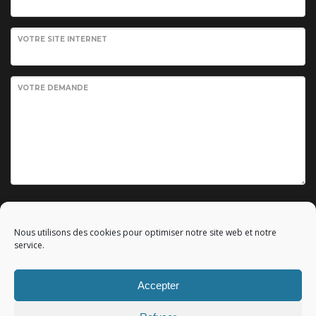
VOTRE SITE INTERNET
VOTRE DEMANDE
Envoyer votre demande
Nous utilisons des cookies pour optimiser notre site web et notre
service.
Accepter
© 2010 - 2023 Copyright by
Référencement google gratuit
|