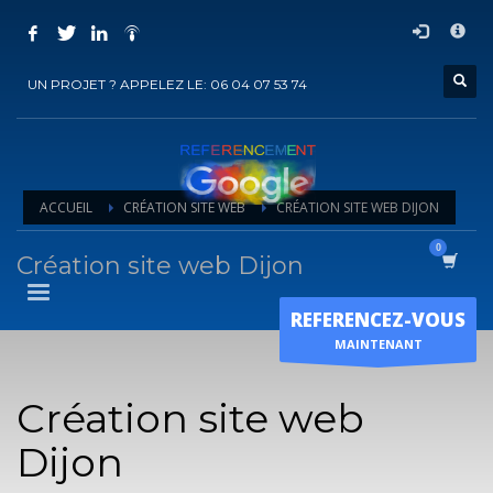
COMMENT ACHETER UN PRESTATION DE
×
REFERENCEMENT ?
UN PROJET ? APPELEZ LE: 06 04 07 53 74
1
Choisir la prestation
2
Ajouter la prestation au panier
3
Régler le panier
ACCUEIL
CRÉATION SITE WEB
CRÉATION SITE WEB DIJON
Vous recevrez sous 5 jours ouvrés un mail de
confirmation
de
l'exécution de la prestation
Création site web Dijon
Horaire d'ouverture
REFERENCEZ-VOUS
Lun-Ven 9:00H - 19:00H
MAINTENANT
Sam - 9:00H-17:00H
Dimanche sur RDV !
Création site web
Dijon