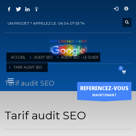
COMMENT ACHETER UN PRESTATION DE
×
REFERENCEMENT ?
UN PROJET ? APPELEZ LE: 06 04 07 53 74
1
Choisir la prestation
2
Ajouter la prestation au panier
3
Régler le panier
ACCUEIL
AUDIT SEO
AUDIT SEO – LE GUIDE
Vous recevrez sous 5 jours ouvrés un mail de
confirmation
de
TARIF AUDIT SEO
l'exécution de la prestation
Tarif audit SEO
Horaire d'ouverture
REFERENCEZ-VOUS
Lun-Ven 9:00H - 19:00H
MAINTENANT
Sam - 9:00H-17:00H
Dimanche sur RDV !
Tarif audit SEO