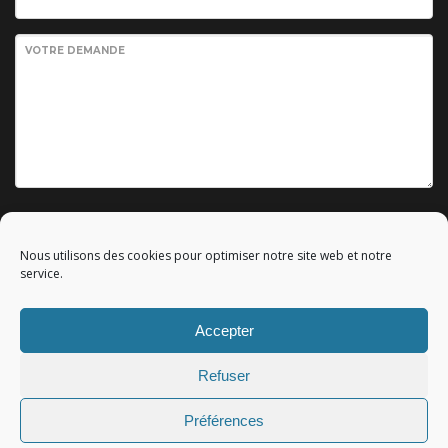
VOTRE DEMANDE
Envoyer votre demande
Nous utilisons des cookies pour optimiser notre site web et notre
service.
Accepter
© 2010 - 2023 Copyright by
Référencement google gratuit
|
Refuser
C.G.V.
|
Mentions légales
|All rights reserved - Tous droits
réservés.
Préférences