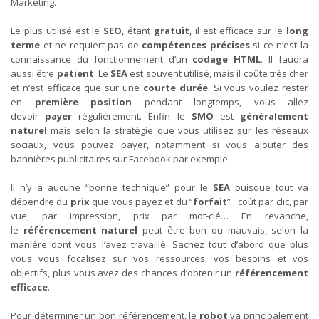
Marketing.
Le plus utilisé est le
SEO
, étant
gratuit
, il est efficace sur le
long
terme
et ne requiert pas de
compétences précises
si ce n’est la
connaissance du fonctionnement d’un
codage HTML
. Il faudra
aussi être
patient
. Le
SEA
est souvent utilisé, mais il coûte très cher
et n’est efficace que sur une
courte durée
. Si vous voulez rester
en
première position
pendant longtemps, vous allez
devoir
payer
régulièrement. Enfin le
SMO
est
généralement
naturel
mais selon la stratégie que vous utilisez sur les réseaux
sociaux, vous pouvez payer, notamment si vous ajouter des
bannières publicitaires sur Facebook par exemple.
Il n’y a aucune “bonne technique” pour le
SEA
puisque tout va
dépendre du
prix
que vous payez et du “
forfait
” : coût par clic, par
vue, par impression, prix par mot-clé… En revanche,
le
référencement naturel
peut être bon ou mauvais, selon la
manière dont vous l’avez travaillé. Sachez tout d’abord que plus
vous vous focalisez sur vos ressources, vos besoins et vos
objectifs, plus vous avez des chances d’obtenir un
référencement
efficace
.
Pour déterminer un bon référencement, le
robot
va principalement