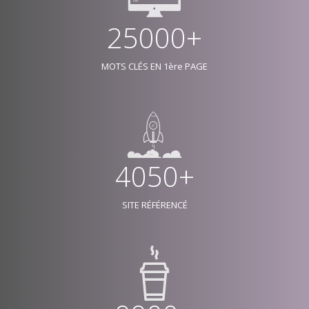
25000+
MOTS CLÉS EN 1ère PAGE
4050+
SITE RÉFÉRENCÉ