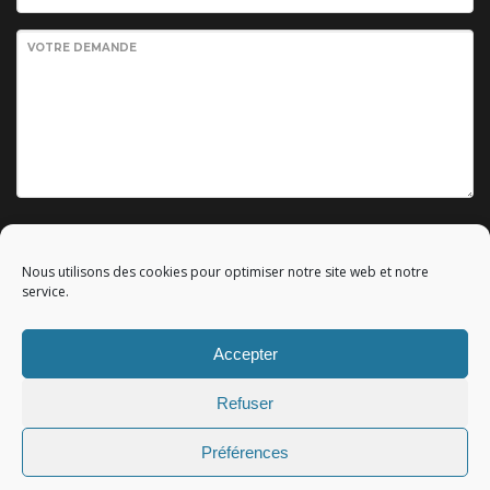
VOTRE DEMANDE
Envoyer votre demande
Nous utilisons des cookies pour optimiser notre site web et notre
service.
Accepter
© 2010 - 2023 Copyright by
Référencement google gratuit
|
Refuser
C.G.V.
|
Mentions légales
|All rights reserved - Tous droits
réservés.
Préférences