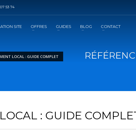
07 53 74
DE REFERENCEMENT ?
3
jouter la prestation au panier
Régler le panier
ATION SITE
OFFRES
GUIDES
BLOG
CONTACT
mation
de l'exécution de la prestation
RÉFÉRENC
MENT LOCAL : GUIDE COMPLET
LOCAL : GUIDE COMPLE