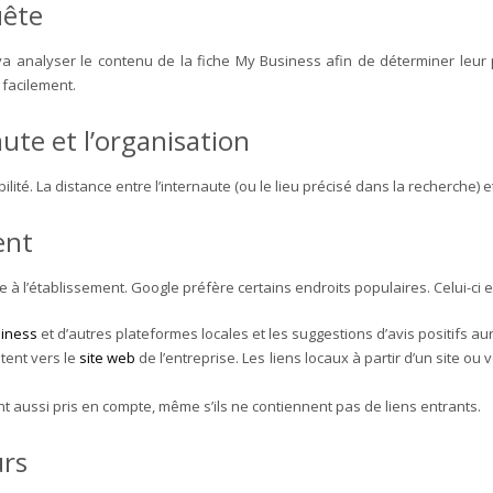
uête
 va analyser le contenu de la fiche My Business afin de déterminer leur 
 facilement.
aute et l’organisation
ilité. La distance entre l’internaute (ou le lieu précisé dans la recherche) e
ment
e à l’établissement. Google préfère certains endroits populaires. Celui-ci e
iness
et d’autres plateformes locales et les suggestions d’avis positifs au
ntent vers le
site web
de l’entreprise. Les liens locaux à partir d’un site 
ont aussi pris en compte, même s’ils ne contiennent pas de liens entrants.
urs