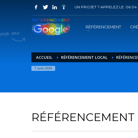
UN PROJET ? APPELEZ LE: 06 04 
COMMENT ACHETER UN PRESTATION 
1
2
Choisir la prestation
A
RÉFÉRENCEMENT
CRÉ
Vous recevrez sous 5 jours ouvrés un mail de
confir
ACCUEIL
RÉFÉRENCEMENT LOCAL
RÉFÉRENCE
7 août 2026
RÉFÉRENCEMENT 