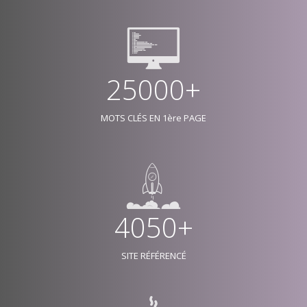
25000+
MOTS CLÉS EN 1ère PAGE
4050+
SITE RÉFÉRENCÉ