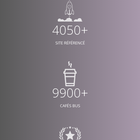
4050+
SITE RÉFÉRENCÉ
9900+
CAFÉS BUS