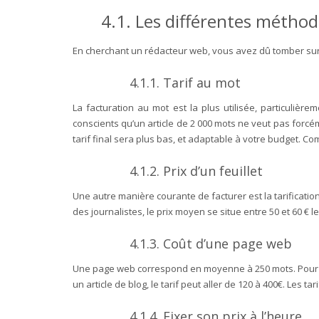
4.1.
Les différentes méthode
En cherchant un rédacteur web, vous avez dû tomber sur 
4.1.1.
Tarif au mot
La facturation au mot est la plus utilisée, particuliè
conscients qu’un article de 2 000 mots ne veut pas forcéme
tarif final sera plus bas, et adaptable à votre budget. C
4.1.2.
Prix d’un feuillet
Une autre manière courante de facturer est la tarification 
des journalistes, le prix moyen se situe entre 50 et 60 € le 
4.1.3.
Coût d’une page web
Une page web correspond en moyenne à 250 mots. Pour une 
un article de blog, le tarif peut aller de 120 à 400€. Les 
4.1.4.
Fixer son prix à l’heure