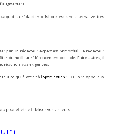
rif augmentera.
rquoi, la rédaction offshore est une alternative très
asser par un rédacteur expert est primordial. Le rédacteur
ter du meilleur référencement possible. Entre autres, il
e et répond à vos exigences.
ut ce qui à attrait à l’
optimisation SEO
. Faire appel aux
a pour effet de fidéliser vos visiteurs
mium