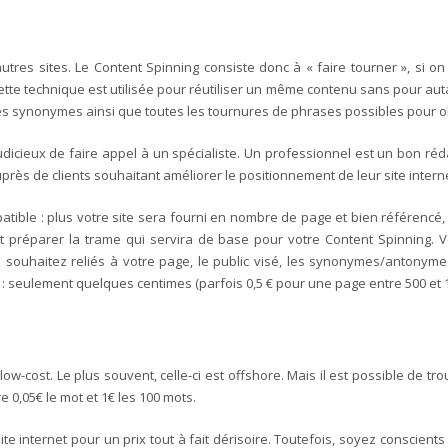
 autres sites. Le Content Spinning consiste donc à « faire tourner », si o
ette technique est utilisée pour réutiliser un même contenu sans pour autan
uve les synonymes ainsi que toutes les tournures de phrases possibles pour 
 judicieux de faire appel à un spécialiste. Un professionnel est un bon ré
auprès de clients souhaitant améliorer le positionnement de leur site inter
mpatible : plus votre site sera fourni en nombre de page et bien référencé, 
 préparer la trame qui servira de base pour votre Content Spinning. Vo
 souhaitez reliés à votre page, le public visé, les synonymes/antonyme
 : seulement quelques centimes (parfois 0,5 € pour une page entre 500 et 
low-cost. Le plus souvent, celle-ci est offshore. Mais il est possible de tr
 0,05€ le mot et 1€ les 100 mots.
te internet pour un prix tout à fait dérisoire. Toutefois, soyez conscients 