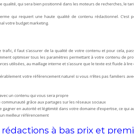
 de qualité, qui sera bien positionné dans les moteurs de recherches, le ta
rme qui requiert une haute qualité de contenu rédactionnel. C’est pou
mal votre budget marketing.
le trafic, il faut s’assurer de la qualité de votre contenu et pour cela, p
mment optimiser tous les paramètres permettant à votre contenu de profi
ces utilisées, au maillage interne et s’assure que le texte est fluide à lir
ablement votre référencement naturel si vous n’êtes pas familiers avec to
avec un contenu qui vous sera propre
e communauté grâce aux partages sur les réseaux sociaux
gagner en autorité et légitimité dans votre domaine d’expertise, ce qui aur
nc un meilleur référencement
s rédactions à bas prix et pre