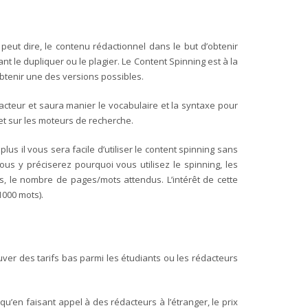
n peut dire, le contenu rédactionnel dans le but d’obtenir
t le dupliquer ou le plagier. Le Content Spinning est à la
obtenir une des versions possibles.
dacteur et saura manier le vocabulaire et la syntaxe pour
net sur les moteurs de recherche.
plus il vous sera facile d’utiliser le content spinning sans
us y préciserez pourquoi vous utilisez le spinning, les
s, le nombre de pages/mots attendus. L’intérêt de cette
1000 mots).
ouver des tarifs bas parmi les étudiants ou les rédacteurs
qu’en faisant appel à des rédacteurs à l’étranger, le prix