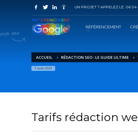
UN PROJET ? APPELEZ LE: 06 04 
COMMENT ACHETER UN PRESTATION 
1
2
Choisir la prestation
A
RÉFÉRENCEMENT
CRÉ
Vous recevrez sous 5 jours ouvrés un mail de
confir
ACCUEIL
RÉDACTION SEO : LE GUIDE ULTIME
7 août 2026
Tarifs rédaction w