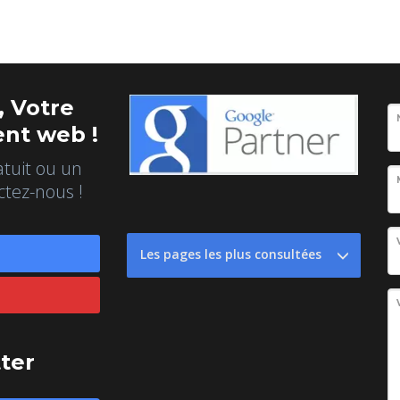
 Votre
nt web !
atuit ou un
ctez-nous !
Les pages les plus consultées
tter