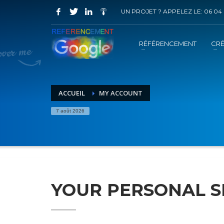
UN PROJET ? APPELEZ LE: 06 04 
COMMENT ACHETER UN PRESTATION 
1
2
Choisir la prestation
A
RÉFÉRENCEMENT
CRÉ
Vous recevrez sous 5 jours ouvrés un mail de
confir
ACCUEIL
MY ACCOUNT
7 août 2026
YOUR PERSONAL S