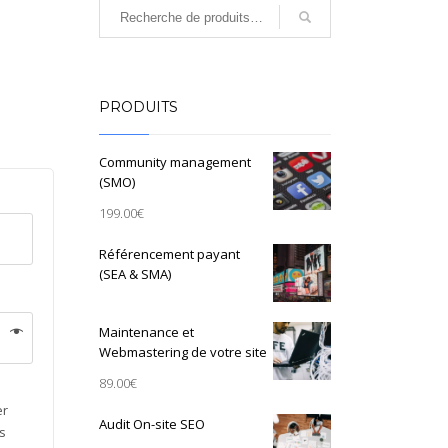
PRODUITS
Community management
(SMO)
199.00
€
Référencement payant
(SEA & SMA)
Maintenance et
Webmastering de votre site
89.00
€
er
Audit On-site SEO
s