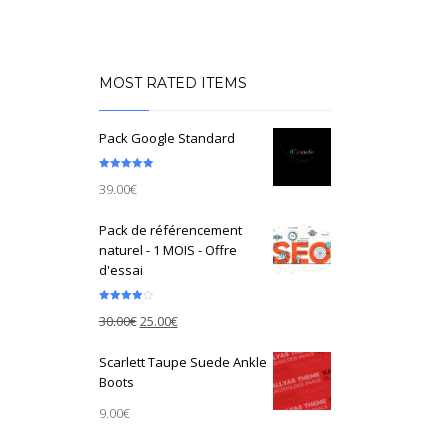
MOST RATED ITEMS
Pack Google Standard
Note
5.00
39.00
€
sur 5
Pack de référencement
naturel - 1 MOIS - Offre
d'essai
Note
4.00
30.00
€
25.00
€
sur 5
Scarlett Taupe Suede Ankle
Boots
9.00
€