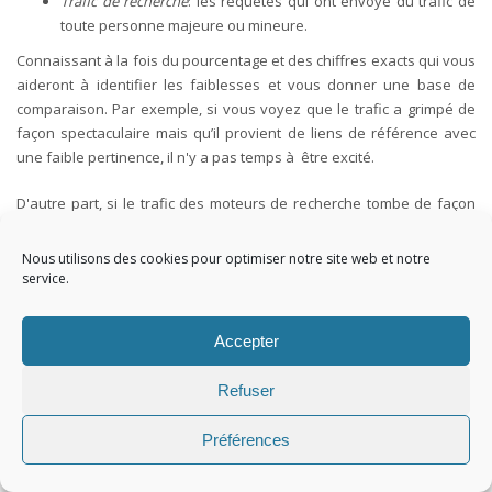
Trafic de recherche
: les requêtes qui ont envoyé du trafic de
toute personne majeure ou mineure.
Connaissant à la fois du pourcentage et des chiffres exacts qui vous
aideront à identifier les faiblesses et vous donner une base de
comparaison. Par exemple, si vous voyez que le trafic a grimpé de
façon spectaculaire mais qu’il provient de liens de référence avec
une faible pertinence, il n'y a pas temps à être excité.
D'autre part, si le trafic des moteurs de recherche tombe de façon
spectaculaire, vous pourriez être en difficulté. Vous devez utiliser
ces données pour suivre vos efforts de marketing et planifier votre
Nous utilisons des cookies pour optimiser notre site web et notre
acquisition de trafic.
service.
Les références des moteurs de
Accepter
recherche
Refuser
Trois moteurs majeurs représentent 95% + de tous les trafics de
Préférences
recherche au États-Unis: Google et l'alliance Yahoo! -Bing. Pour la
plupart des pays en dehors des États-Unis, 80% + de trafic de