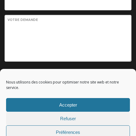
VOTRE DEMANDE
Envoyer votre demande
Nous utilisons des cookies pour optimiser notre site web et notre
service.
Accepter
© 2010 - 2023 Copyright by
Référencement google gratuit
|
Refuser
C.G.V.
|
Mentions légales
|All rights reserved - Tous droits
réservés.
Préférences