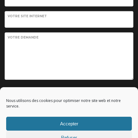
VOTRE SITE INTERNET
VOTRE DEMANDE
Envoyer votre demande
Nous utilisons des cookies pour optimiser notre site web et notre
service.
Accepter
© 2010 - 2023 Copyright by
Référencement google gratuit
|
Refuser