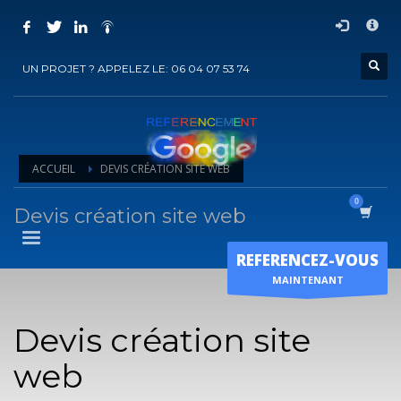
COMMENT ACHETER UN PRESTATION DE
×
REFERENCEMENT ?
UN PROJET ? APPELEZ LE: 06 04 07 53 74
1
Choisir la prestation
2
Ajouter la prestation au panier
3
Régler le panier
ACCUEIL
DEVIS CRÉATION SITE WEB
Vous recevrez sous 5 jours ouvrés un mail de
confirmation
de
l'exécution de la prestation
Devis création site web
Horaire d'ouverture
REFERENCEZ-VOUS
Lun-Ven 9:00H - 19:00H
MAINTENANT
Sam - 9:00H-17:00H
Dimanche sur RDV !
Devis création site
web