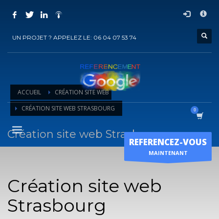
COMMENT ACHETER UN PRESTATION DE
×
REFERENCEMENT ?
UN PROJET ? APPELEZ LE: 06 04 07 53 74
1
Choisir la prestation
2
Ajouter la prestation au panier
3
Régler le panier
ACCUEIL
CRÉATION SITE WEB
Vous recevrez sous 5 jours ouvrés un mail de
confirmation
de
CRÉATION SITE WEB STRASBOURG
l'exécution de la prestation
Création site web Strasbourg
Horaire d'ouverture
REFERENCEZ-VOUS
Lun-Ven 9:00H - 19:00H
MAINTENANT
Sam - 9:00H-17:00H
Dimanche sur RDV !
Création site web
Strasbourg