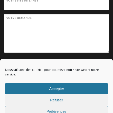
VOTRE SITE INTERNET
VOTRE DEMANDE
Envoyer votre demande
Nous utilisons des cookies pour optimiser notre site web et notre
service.
Accepter
© 2010 - 2023 Copyright by
Référencement google gratuit
|
Refuser
C.G.V.
|
Mentions légales
|All rights reserved - Tous droits
réservés.
Préférences