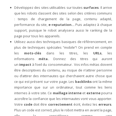
Développez des sites utilisables sur toutes
surfaces
. Il arrive
que les robots classent des sites selon des critères communs
: temps de chargement de la page, contenu adapté,
performance du site,
e-reputation…
Puis adaptez à chaque
support, puisque le robot analysera aussi le ranking de la
page pour tous les appareils.
Utilisez aussi des techniques basiques de référencement, en
plus de techniques spéciales “mobile”! On prend en compte
les
mots-clés
dans les titres, les
URLs
, les
informations
méta
.. Donnez des titres qui auront
un
impact
à l’oeil du consommateur. Vos infos métas doivent
être descriptives du contenu, au risque de n’attirer personne
ou d’attirer des internautes qui cherchaient autre chose que
ce qui est présent sur votre page. Les
backlinks
ont la même
importance que sur un ordinateur, tout comme les liens
internes à votre site. Ce
maillage interne
et
externe
pourra
accroître la confiance que les internautes vont vous apporter.
Votre
code
doit être
correctement
écrit, évitez les
erreurs
.
Plus un code est correct, plus le robot mettra en avant la page,
elle la considérera comme une