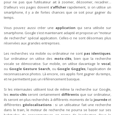
pour ne pas que l’utilisateur ait à zoomer, dézoomer, recadrer…
D’ailleurs vos pages doivent
s’afficher
rapidement, si on utilise un
smartphone, il y a de fortes chances que ce soit pour gagner du
temps.
Vous pouvez aussi créer une
application
qui sera utilisée sur
smartphone. Google s’est maintenant adapté et propose un “moteur
de recherche” spécial application. Celles-ci ne sont désormais plus
réservées aux grandes entreprises.
Les recherches via mobile ou ordinateur ne sont
pas identiques
.
Sur ordinateur on utilise des
mots-clés
, bien que la recherche
vocale se démocratise. Sur mobile, on utilise davantage le
vocal
,
ou
Google Gesture Search
, ou
Google Goggles
, l’application de
reconnaissance photos. Là encore, ces applis font gagner du temps,
et ne permettent pas un référencement basique.
Si les internautes utilisent tout de même la recherche sur Google,
les
mots-clés
seront certainement
différents
que sur ordinateur,
ils seront en plus recherchés à différents moments de la
journée
et
différentes
géolocalisations
: si un utilisateur fait une recherche
dans le train, le moteur de recherche ne pourra se baser sur ses
habitudes de consommateurs en terme de localisation. Pour le