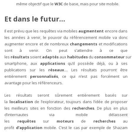
même objectif que le
W3C
de base, mais pour site mobile.
Et dans le futur…
Il est prévu que les requêtes via mobiles
augmentent
encore dans
les années à venir, le pouvoir du référencement mobile va donc
augmenter encore et de nombreux
changements
et modifications
sont à venir. On peut s’attendre à ce que
les
résultats
soient
adaptés
aux
habitudes
du
consommateur
sur
smartphone, aux
applications
qu’il possède déjà, ou à ses
publications sur les
réseaux…
Les résultats pourront être
entièrement
personnalisés
, ce qui n’est pas forcément un
avantage pour les référenceurs.
Les résultats seront sûrement entièrement basés sur
la
localisation
de l’explorateur, toujours dans l’idée de proposer
les meilleurs sites en fonction des
recherches
. De plus en plus
d’internautes via mobile délaissent
les
requêtes
sur
moteurs
de
recherches
au
profit
d’application
mobile. C’est le cas par exemple de Shazam