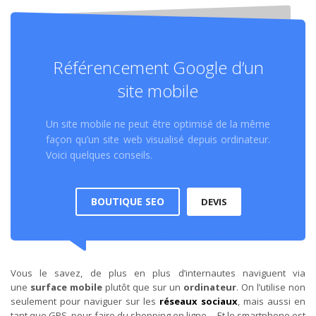
Référencement Google d’un
site mobile
Un site mobile ne peut être optimisé de la même
façon qu’un site web visualisé depuis ordinateur.
Voici quelques conseils.
BOUTIQUE SEO
DEVIS
Vous le savez, de plus en plus d’internautes naviguent via
une
surface mobile
plutôt que sur un
ordinateur
. On l’utilise non
seulement pour naviguer sur les
réseaux sociaux
, mais aussi en
tant que GPS, pour faire du shopping en ligne… Et le smartphone est