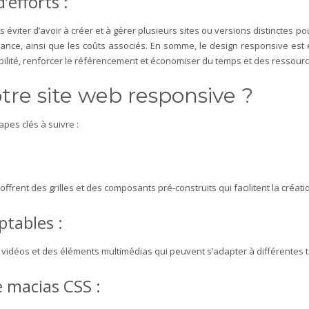
’efforts :
éviter d’avoir à créer et à gérer plusieurs sites ou versions distinctes pou
ance, ainsi que les coûts associés.
En somme, le design responsive est es
sibilité, renforcer le référencement et économiser du temps et des ressourc
re site web responsive ?
apes clés à suivre :
:
offrent des grilles et des composants pré-construits qui facilitent la créa
ptables :
vidéos et des éléments multimédias qui peuvent s’adapter à différentes ta
e macias CSS :