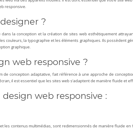
tes web via des appareils mobiles. Il est donc essentiel que votre site web
 web responsive.
 designer ?
é dans la conception et la création de sites web esthétiquement attraya
 les couleurs, la typographie et les éléments graphiques. Ils possèdent g
ception graphique.
sign web responsive ?
 de conception adaptative, fait référence à une approche de conception
’écran, il est essentiel que les sites web s’adaptent de manière fluide et e
du design web responsive :
et les contenus multimédias, sont redimensionnés de manière fluide en fon