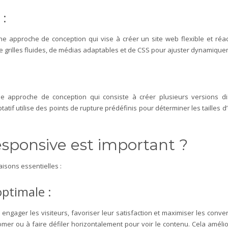
 :
 approche de conception qui vise à créer un site web flexible et réacti
n de grilles fluides, de médias adaptables et de CSS pour ajuster dynamiqu
e approche de conception qui consiste à créer plusieurs versions dist
tif utilise des points de rupture prédéfinis pour déterminer les tailles d
responsive est important ?
aisons essentielles :
optimale :
 engager les visiteurs, favoriser leur satisfaction et maximiser les conve
omer ou à faire défiler horizontalement pour voir le contenu. Cela améliore 