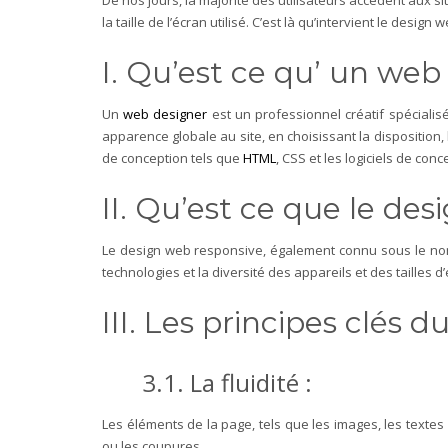
De nos jours, la majorité des utilisateurs accèdent aux si
la taille de l’écran utilisé. C’est là qu’intervient le design
I. Qu’est ce qu’ un web
Un
web designer
est un professionnel créatif spécialis
apparence globale au site, en choisissant la disposition,
de conception tels que
HTML
, CSS et les logiciels de con
II. Qu’est ce que le de
Le design web responsive, également connu sous le nom
technologies et la diversité des appareils et des tailles d
III. Les principes clés 
3.1. La fluidité :
Les éléments de la page, tels que les images, les textes 
ou les coupures.