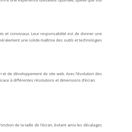
 offre une expérience utilisateur optimale, quelle que soit
nts et conviviaux. Leur responsabilité est de donner une
énéralement une solide maîtrise des outils et technologies
 et de développement de site web. Avec l’évolution des
fficace à différentes résolutions et dimensions d’écran.
ction de la taille de l’écran, évitant ainsi les décalages