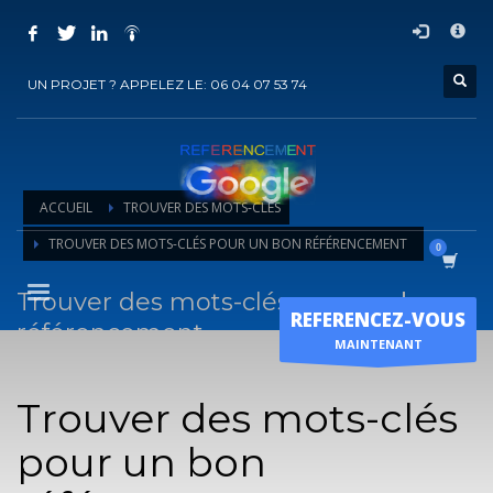
COMMENT ACHETER UN PRESTATION DE
×
REFERENCEMENT ?
UN PROJET ? APPELEZ LE: 06 04 07 53 74
1
Choisir la prestation
2
Ajouter la prestation au panier
3
Régler le panier
ACCUEIL
TROUVER DES MOTS-CLÉS
Vous recevrez sous 5 jours ouvrés un mail de
confirmation
de
TROUVER DES MOTS-CLÉS POUR UN BON RÉFÉRENCEMENT
l'exécution de la prestation
Trouver des mots-clés pour un bon
Horaire d'ouverture
REFERENCEZ-VOUS
référencement
Lun-Ven 9:00H - 19:00H
MAINTENANT
Sam - 9:00H-17:00H
Comment trouver de bons mots-clés, pour un bon
Dimanche sur RDV !
référencement ?
Trouver des mots-clés
pour un bon