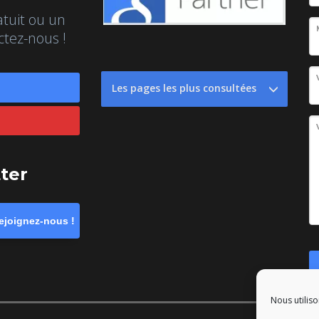
atuit ou un
ctez-nous !
Les pages les plus consultées
tter
ejoignez-nous !
Nous utiliso