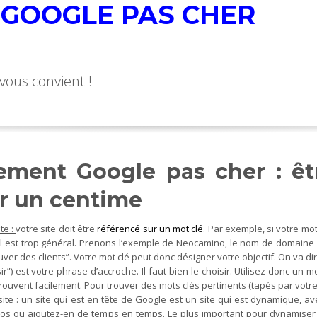
GOOGLE PAS CHER
vous convient !
ement Google pas cher : êt
r un centime
te :
votre site doit être
référencé sur un mot clé
. Par exemple, si votre m
l est trop général. Prenons l’exemple de Neocamino, le nom de domaine du
uver des clients”. Votre mot clé peut donc désigner votre objectif. On va di
r”) est votre phrase d’accroche. Il faut bien le choisir. Utilisez donc un 
rouvent facilement. Pour trouver des mots clés pertinents (tapés par votre
ite :
un site qui est en tête de Google est un site qui est dynamique, a
os ou ajoutez-en de temps en temps. Le plus important pour dynamiser so