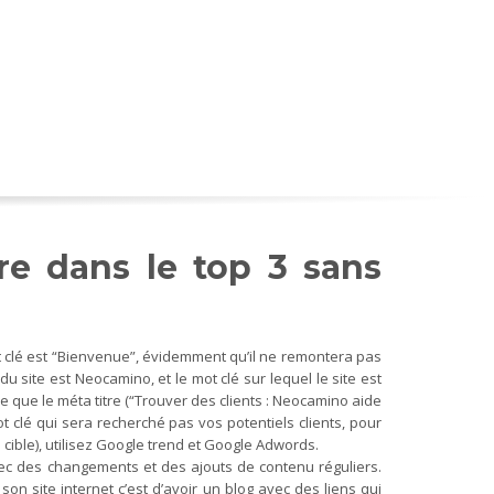
re dans le top 3 sans
ot clé est “Bienvenue”, évidemment qu’il ne remontera pas
 site est Neocamino, et le mot clé sur lequel le site est
re que le méta titre (“Trouver des clients : Neocamino aide
mot clé qui sera recherché pas vos potentiels clients, pour
 cible), utilisez Google trend et Google Adwords.
vec des changements et des ajouts de contenu réguliers.
n site internet c’est d’avoir un blog avec des liens qui