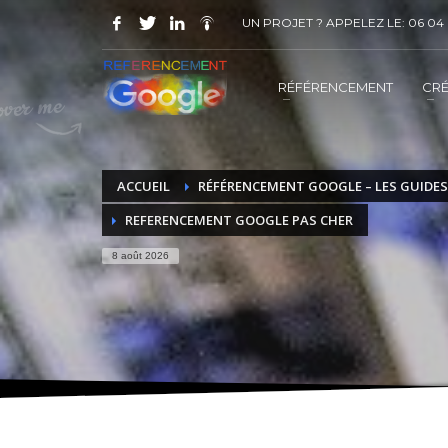
UN PROJET ? APPELEZ LE: 06 04 
COMMENT ACHETER UN PRESTATION 
1
2
Choisir la prestation
A
RÉFÉRENCEMENT
CRÉ
Vous recevrez sous 5 jours ouvrés un mail de
confir
ACCUEIL
RÉFÉRENCEMENT GOOGLE – LES GUIDES
REFERENCEMENT GOOGLE PAS CHER
8 août 2026