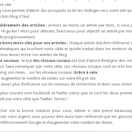
re site.
g vous permet d’attirer des prospects et de les rediriger vers votre site qui
bon blog, il faut :
ulièrement des articles :
écrivez au moins un article par mois, si vous p
ré-gu-lier ! Alors pour débuter, fixez-vous pour objectif un article par m
-le progressivement.
 bons mots clés pour vos articles :
chaque article doit être référencé 
ématiques qui touchent votre cible et qu’elle traduit dans les moteurs 
vous devez écrire vos articles de blog.
x sociaux :
le but
des réseaux sociaux
est tout d’abord d’intégrer des c
us faire remarquer par votre cible. Les réseaux sociaux sont un très bon 
 blog, vos news… sur les réseaux sociaux.
Grâce à cela :
augmentez le nombre de visites sur votre blog et site
 aurez plus d’influence sur les moteurs de recherches et donc vous remo
 plus courant sont Facebook et Twitter parce que ce sont les deux prem
té par votre cible que Twitter, foncez !
her est la bonne solution pour vous, même si cela prend beaucoup 
ais sans argent, vous pouvez être aussi bien référencé que les grosses 
e référencement Google et d’augmenter votre nombre de clients.