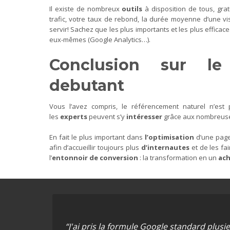
Il existe de nombreux
outils
à disposition de tous, gra
trafic, votre taux de rebond, la durée moyenne d’une v
servir! Sachez que les plus importants et les plus effic
eux-mêmes (Google Analytics…).
Conclusion sur le
debutant
Vous l’avez compris, le référencement naturel n’est 
les
experts
peuvent s’y
intéresser
grâce aux nombreu
En fait le plus important dans
l’optimisation
d’une page
afin d’accueillir toujours plus
d’internautes
et de les fa
l’
entonnoir de conversion
: la transformation en un
ach
“J'ai pris la formule Google standard plus