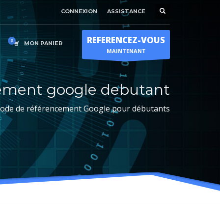
CONNEXION
ASSISTANCE
Horaire d'ouverture
×
Lun-Ven 9:00H - 19:00H
REFERENCEZ-VOUS
Sam - 9:00H-17:00H
MON PANIER
MAINTENANT
Dimanche sur RDV !
ement google debutant
ode de référencement Google pour débutants