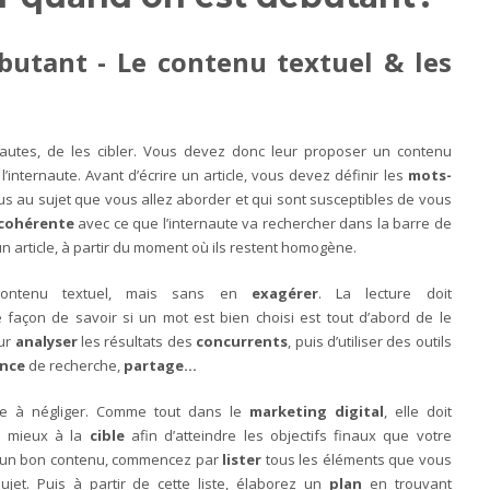
utant - Le contenu textuel & les
rnautes, de les cibler. Vous devez donc leur proposer un contenu
l’internaute. Avant d’écrire un article, vous devez définir les
mots-
lus au sujet que vous allez aborder et qui sont susceptibles de vous
cohérente
avec ce que l’internaute va rechercher dans la barre de
 article, à partir du moment où ils restent homogène.
ontenu textuel, mais sans en
exagérer
. La lecture doit
e façon de savoir si un mot est bien choisi est tout d’abord de le
our
analyser
les résultats des
concurrents
, puis d’utiliser des outils
ence
de recherche,
partage…
pe à négliger. Comme tout dans le
marketing digital
, elle doit
u mieux à la
cible
afin d’atteindre les objectifs finaux que votre
ur un bon contenu, commencez par
lister
tous les éléments que vous
jet. Puis à partir de cette liste, élaborez un
plan
en trouvant