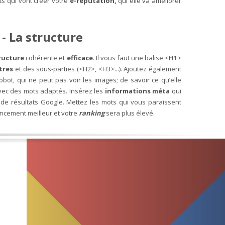
ts qui vont créer votre
e-reputation,
qui elle va améliorer
- La structure
ructure
cohérente et
efficace
. Il vous faut une balise <
H1
>
itres
et des sous-parties (<H2>, <H3>...). Ajoutez également
bot, qui ne peut pas voir les images; de savoir ce qu’elle
vec des mots adaptés. Insérez les
informations méta
qui
 de résultats Google. Mettez les mots qui vous paraissent
encement meilleur et votre
ranking
sera plus élevé.