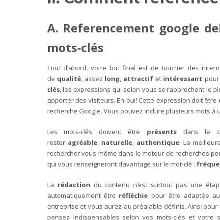
A. Referencement google deb
mots-clés
Tout d’abord, votre but final est de toucher des inte
de
qualité
, assez
long
,
attractif
et
intéressant
pour 
clés
, les expressions qui selon vous se rapprochent le p
apporter des visiteurs. Eh oui! Cette expression doit être
recherche Google. Vous pouvez inclure plusieurs mots à un
Les mots-clés doivent être
présents
dans le c
rester
agréable
,
naturelle
,
authentique
. La meilleur
rechercher vous-même dans le moteur de recherches p
qui vous renseigneront davantage sur le mot-clé :
fréqu
La
rédaction
du contenu n’est surtout pas une éta
automatiquement être
réfléchie
pour être adaptée a
entreprise et vous aurez au préalable définis. Ainsi po
pensez indispensables selon vos mots-clés et votre su