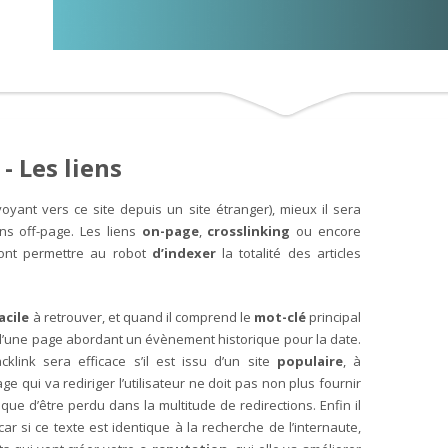
 Les liens
voyant vers ce site depuis un site étranger), mieux il sera
ns off-page. Les liens
on-page
,
crosslinking
ou encore
 vont permettre au robot
d’indexer
la totalité des articles
acile
à retrouver, et quand il comprend le
mot-clé
principal
git d’une page abordant un évènement historique pour la date.
cklink sera efficace s’il est issu d’un site
populaire
, à
e qui va rediriger l’utilisateur ne doit pas non plus fournir
sque d’être perdu dans la multitude de redirections. Enfin il
car si ce texte est identique à la recherche de l’internaute,