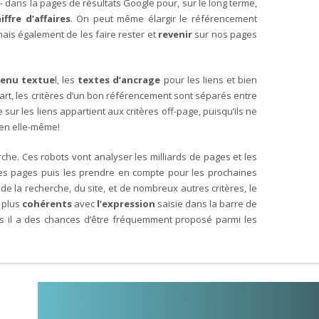
- dans la pages de résultats Google pour, sur le long terme,
iffre d’affaires
. On peut même élargir le référencement
ais également de les faire rester et
revenir
sur nos pages
enu textue
l, les
textes d’ancrage
pour les liens et bien
rt, les critères d’un bon référencement sont séparés entre
e sur les liens appartient aux critères off-page, puisqu’ils ne
 en elle-même!
he. Ces robots vont analyser les milliards de pages et les
e les pages puis les prendre en compte pour les prochaines
 de la recherche, du site, et de nombreux autres critères, le
s plus
cohérents
avec
l’expression
saisie dans la barre de
us il a des chances d’être fréquemment proposé parmi les