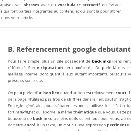
struisez vos
phrases
avec du
vocabulaire attractif
en évitant
es
qui font parties intégrantes au contenu et qui sont là pour attirer
 dans votre article.
B. Referencement google debutant -
Pour faire simple, plus un site possèdent de
backlinks
(liens ren
référencé. Son
e-réputation
sera améliorée. On parle là des lie
maillage interne, sont quant à eux autant importants puisqu’ils
présents sur le site.
On peut parler d’un
bon lien
quand un lien est relativement
court
,
f
de la page. N’utilisez pas trop de
chiffres
dans le lien, sauf s’il s’a
En règle générale, pour séparer les mots, utilisez les “-”. Un ba
fort
ranking
et qui aborde la même
thématique
que vous. Cette pag
beaucoup de
backlinks
, à moins qu’ils soient tous pour vous, au ri
doit être
ancré
à un texte, un mot ou une expression
pertinente