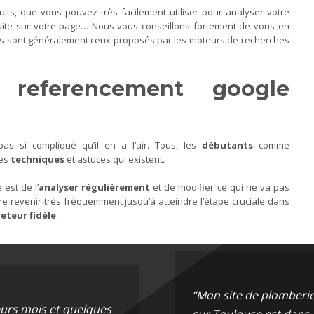
tuits, que vous pouvez très facilement utiliser pour analyser votre
isite sur votre page… Nous vous conseillons fortement de vous en
aces sont généralement ceux proposés par les moteurs de recherches
 referencement google
pas si compliqué qu’il en a l’air. Tous, les
débutants
comme
ses
techniques
et astuces qui existent.
 est de l’
analyser régulièrement
et de modifier ce qui ne va pas
ire revenir très fréquemment jusqu’à atteindre l’étape cruciale dans
eteur fidèle
.
“Mon site de plomberi
ieurs mois et quelques
sur Toulouse est dans 