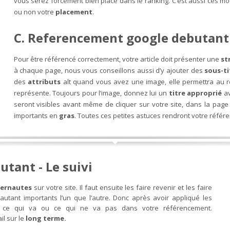
vous serez forcément bien placé dans le ranking. C’est aussi ces mo
ou non votre
placement
.
C. Referencement google debutant 
Pour être référencé correctement, votre article doit présenter une
st
à chaque page, nous vous conseillons aussi d’y ajouter des
sous-t
des
attributs
alt quand vous avez une image, elle permettra au ro
représente. Toujours pour l’image, donnez lui un
titre approprié
a
seront visibles avant même de cliquer sur votre site, dans la page
importants en
gras
. Toutes ces petites astuces rendront votre référ
tant - Le suivi
ternautes
sur votre site. Il faut ensuite les faire revenir et les faire
 autant importants l’un que l’autre. Donc après avoir appliqué les
oir ce qui va ou ce qui ne va pas dans votre référencement.
ail sur le
long terme.