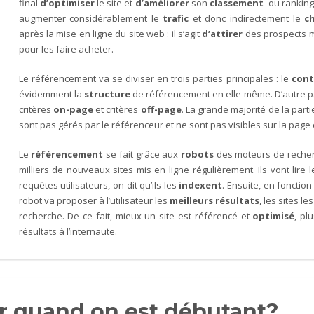
final
d’optimiser
le site et
d’améliorer
son
classement
-ou ranking
augmenter considérablement le
trafic
et donc indirectement le
ch
après la mise en ligne du site web : il s’agit
d’attirer
des prospects m
pour les faire acheter.
Le référencement va se diviser en trois parties principales : le
cont
évidemment la
structure
de référencement en elle-même. D’autre pa
critères
o
n-page
et critères
off-page
. La grande majorité de la parti
sont pas gérés par le référenceur et ne sont pas visibles sur la page
Le
référencement
se fait grâce aux
robots
des moteurs de recherc
milliers de nouveaux sites mis en ligne régulièrement. Ils vont lir
requêtes utilisateurs, on dit qu’ils les
indexent
. Ensuite, en fonction
robot va proposer à l’utilisateur les
meilleurs résultats
, les sites le
recherche. De ce fait, mieux un site est référencé et
optimisé
, pl
résultats à l’internaute.
r quand on est débutant?