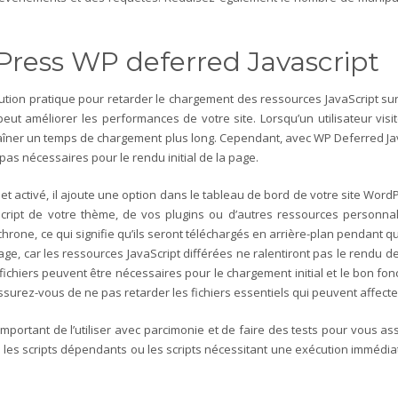
dPress WP deferred Javascript
tion pratique pour retarder le chargement des ressources JavaScript sur
 peut améliorer les performances de votre site.
Lorsqu’un utilisateur vis
ner un temps de chargement plus long. Cependant, avec WP Deferred Java
 pas nécessaires pour le rendu initial de la page.
 et activé, il ajoute une option dans le tableau de bord de votre site Word
aScript de votre thème, de vos plugins ou d’autres ressources personna
one, ce qui signifie qu’ils seront téléchargés en arrière-plan pendant qu
ge, car les ressources JavaScript différées ne ralentiront pas le rendu de
s fichiers peuvent être nécessaires pour le chargement initial et le bon 
ssurez-vous de ne pas retarder les fichiers essentiels qui peuvent affecter l
 important de l’utiliser avec parcimonie et de faire des tests pour vous a
ue les scripts dépendants ou les scripts nécessitant une exécution imméd