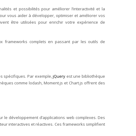
és et possibilités pour améliorer l’interactivité et la
our vous aider à développer, optimiser et améliorer vos
vent être utilisées pour enrichir votre expérience de
ux frameworks complets en passant par les outils de
tés spécifiques. Par exemple,
jQuery
est une bibliothèque
iothèques comme lodash, Moment.js et Chart.js offrent des
our le développement d’applications web complexes. Des
teur interactives et réactives. Ces frameworks simplifient