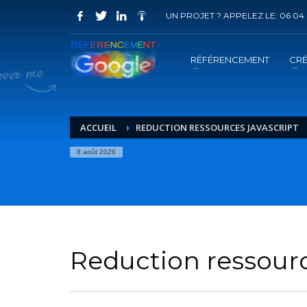
UN PROJET ? APPELEZ LE: 06 04 
COMMENT ACHETER UN PRESTATION 
1
2
Choisir la prestation
A
RÉFÉRENCEMENT
CRÉ
Vous recevrez sous 5 jours ouvrés un mail de
confir
ACCUEIL
REDUCTION RESSOURCES JAVASCRIPT
8 août 2026
Reduction ressourc