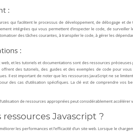
t :
rces qui facilitent le processus de développement, de débogage et de 
ment intégrées qui vous permettent d’inspecter le code, de surveiller le
utomatiser des tâches courantes, à transpiler le code, à gérer les dépenda
tions :
 web, et les tutoriels et documentations sont des ressources précieuses 
offrent des tutoriels, des guides et des exemples de code pour vous 
ques.
Il est important de noter que les ressources JavaScript ne se limiten
 pour des cas d’utilisation spécifiques. La clé est de comprendre vos be
’utilisation de ressources appropriées peut considérablement accélérer 
 ressources Javascript ?
méliorer les performances et l’efficacité d’un site web. Lorsque le chargem