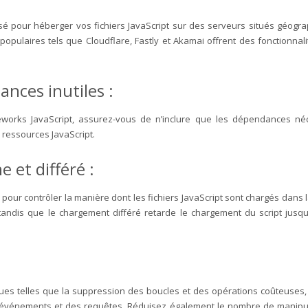
lisé pour héberger vos fichiers JavaScript sur des serveurs situés géogr
pulaires tels que Cloudflare, Fastly et Akamai offrent des fonctionnalit
ances inutiles :
works JavaScript, assurez-vous de n’inclure que les dépendances néce
es ressources JavaScript.
 et différé :
 » pour contrôler la manière dont les fichiers JavaScript sont chargés da
andis que le chargement différé retarde le chargement du script jusqu’
:
ques telles que la suppression des boucles et des opérations coûteuses, l
s événements et des requêtes. Réduisez également le nombre de manipul