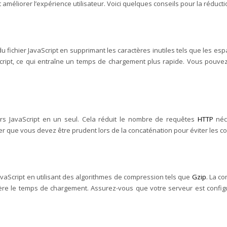
améliorer l’expérience utilisateur. Voici quelques conseils pour la réduct
 du fichier JavaScript en supprimant les caractères inutiles tels que les e
Script, ce qui entraîne un temps de chargement plus rapide. Vous pouvez u
ers JavaScript en un seul. Cela réduit le nombre de requêtes
HTTP
néc
r que vous devez être prudent lors de la concaténation pour éviter les con
JavaScript en utilisant des algorithmes de compression tels que
Gzip
. La c
lère le temps de chargement. Assurez-vous que votre serveur est configu