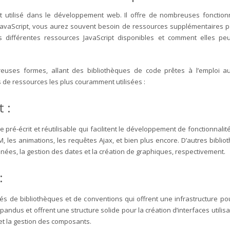
tilisé dans le développement web. Il offre de nombreuses fonctionnalit
ec JavaScript, vous aurez souvent besoin de ressources supplémentaires p
es différentes ressources JavaScript disponibles et comment elles peu
euses formes, allant des bibliothèques de code prêtes à l’emploi a
s de ressources les plus couramment utilisées :
 :
 pré-écrit et réutilisable qui facilitent le développement de fonctionnali
M, les animations, les requêtes Ajax, et bien plus encore. D’autres bibl
nées, la gestion des dates et la création de graphiques, respectivement.
 :
és de bibliothèques et de conventions qui offrent une infrastructure p
pandus et offrent une structure solide pour la création d’interfaces utilisa
e et la gestion des composants.