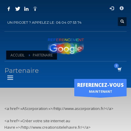
COMMENT ACHETER UN PRESTATION DE
×
REFERENCEMENT ?
UN PROJET ? APPELEZ LE: 06 04 07 53 74
1
Choisir la prestation
2
Ajouter la prestation au panier
3
Régler le panier
ACCUEIL
PARTENAIRE
Vous recevrez sous 5 jours ouvrés un mail de
confirmation
de
l'exécution de la prestation
Partenaire
Horaire d'ouverture
REFERENCEZ-VOUS
Lun-Ven 9:00H - 19:00H
MAINTENANT
Sam - 9:00H-17:00H
Dimanche sur RDV !
<a href= »AScorporation »>/http://www.ascorporation.fr/</a>
<a href= »Créer votre site internet au
Havre »>/http://www.creationsitelehavre.fr/</a>