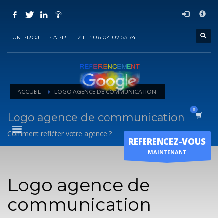
COMMENT ACHETER UN PRESTATION DE
×
REFERENCEMENT ?
UN PROJET ? APPELEZ LE: 06 04 07 53 74
1
Choisir la prestation
2
Ajouter la prestation au panier
3
Régler le panier
ACCUEIL
LOGO AGENCE DE COMMUNICATION
Vous recevrez sous 5 jours ouvrés un mail de
confirmation
de
l'exécution de la prestation
Logo agence de communication
Horaire d'ouverture
Comment refléter votre agence ?
REFERENCEZ-VOUS
Lun-Ven 9:00H - 19:00H
MAINTENANT
Sam - 9:00H-17:00H
Dimanche sur RDV !
Logo agence de
communication