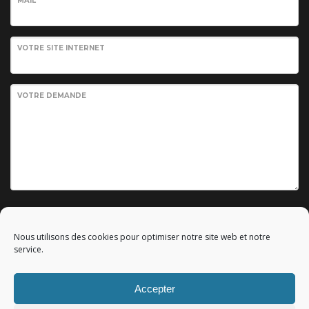
MAIL
VOTRE SITE INTERNET
VOTRE DEMANDE
Envoyer votre demande
Nous utilisons des cookies pour optimiser notre site web et notre
service.
Accepter
© 2010 - 2023 Copyright by
Référencement google gratuit
|