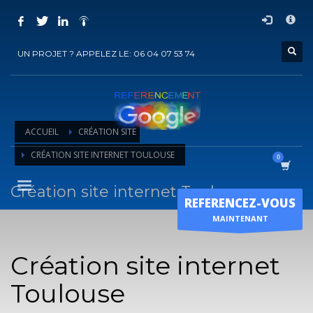
COMMENT ACHETER UN PRESTATION DE
×
REFERENCEMENT ?
UN PROJET ? APPELEZ LE: 06 04 07 53 74
1
Choisir la prestation
2
Ajouter la prestation au panier
3
Régler le panier
ACCUEIL
CRÉATION SITE
Vous recevrez sous 5 jours ouvrés un mail de
confirmation
de
CRÉATION SITE INTERNET TOULOUSE
l'exécution de la prestation
Création site internet Toulouse
Horaire d'ouverture
REFERENCEZ-VOUS
Lun-Ven 9:00H - 19:00H
MAINTENANT
Sam - 9:00H-17:00H
Dimanche sur RDV !
Création site internet
Toulouse