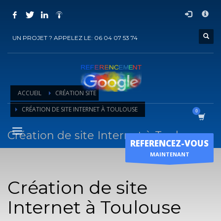
COMMENT ACHETER UN PRESTATION DE
×
REFERENCEMENT ?
UN PROJET ? APPELEZ LE: 06 04 07 53 74
1
Choisir la prestation
2
Ajouter la prestation au panier
3
Régler le panier
ACCUEIL
CRÉATION SITE
Vous recevrez sous 5 jours ouvrés un mail de
confirmation
de
CRÉATION DE SITE INTERNET À TOULOUSE
l'exécution de la prestation
Création de site Internet à Toulouse
Horaire d'ouverture
REFERENCEZ-VOUS
Lun-Ven 9:00H - 19:00H
MAINTENANT
Sam - 9:00H-17:00H
Dimanche sur RDV !
Création de site
Internet à Toulouse