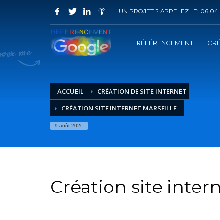
UN PROJET ? APPELEZ LE: 06 04 
COMMENT ACHETER UN PRESTATION 
1
2
Choisir la prestation
A
RÉFÉRENCEMENT
CRÉ
Vous recevrez sous 5 jours ouvrés un mail de
confir
ACCUEIL
CRÉATION DE SITE INTERNET
CRÉATION SITE INTERNET MARSEILLE
9 août 2026
Création site inter