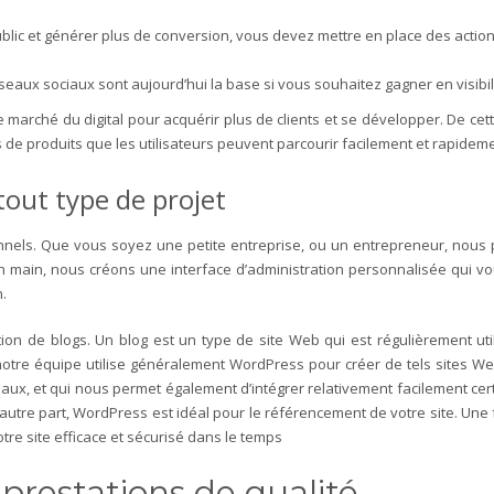
blic et générer plus de conversion, vous devez mettre en place des actions 
seaux sociaux sont aujourd’hui la base si vous souhaitez gagner en visibilit
e marché du digital pour acquérir plus de clients et se développer. De c
 de produits que les utilisateurs peuvent parcourir facilement et rapideme
tout type de projet
els. Que vous soyez une petite entreprise, ou un entrepreneur, nous 
n main, nous créons une interface d’administration personnalisée qui v
.
n de blogs. Un blog est un type de site Web qui est régulièrement util
otre équipe utilise généralement WordPress pour créer de tels sites Web
aux, et qui nous permet également d’intégrer relativement facilement cer
autre part, WordPress est idéal pour le référencement de votre site. Une fo
e site efficace et sécurisé dans le temps
 prestations de qualité