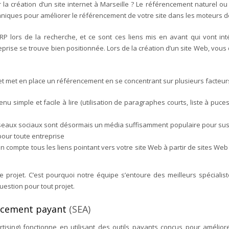
r la création d’un site internet à Marseille ? Le référencement naturel 
echniques pour améliorer le référencement de votre site dans les moteurs 
RP lors de la recherche, et ce sont ces liens mis en avant qui vont inté
treprise se trouve bien positionnée.
Lors de la création d’un site Web, vous
t met en place un référencement en se concentrant sur plusieurs facteur
tenu simple et facile à lire (utilisation de paragraphes courts, liste à p
éseaux sociaux sont désormais un média suffisamment populaire pour susc
pour toute entreprise
n compte tous les liens pointant vers votre site Web à partir de sites Web 
 projet. C’est pourquoi notre équipe s’entoure des meilleurs spécialis
uestion pour tout projet.
ncement payant
(SEA)
ising) fonctionne en utilisant des outils payants conçus pour amélior