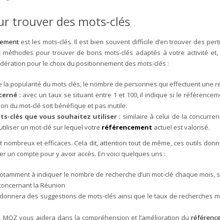
our trouver des mots-clés
cement
est les mots-clés. Il est bien souvent difficile d’en trouver des pe
t méthodes pour trouver de bons mots-clés adaptés à votre activité et, 
idération pour le choix du positionnement des mots-clés :
nie la popularité du mots clés, le nombre de personnes qui effectuent une
cerné :
avec un taux se situant entre 1 et 100, il indique si le référencemen
tion du mot-clé soit bénéfique et pas inutile.
s-clés que vous souhaitez utiliser :
similaire à celui de la concurren
’utiliser un mot-clé sur lequel votre
référencement
actuel est valorisé.
 nombreux et efficaces. Cela dit, attention tout de même, ces outils donn
éer un compte pour y avoir accès. En voici quelques uns :
 notamment à indiquer le nombre de recherche d’un mot-clé chaque mois, s
s concernant la Réunion
s donnera des suggestions de mots-clés ainsi que le taux de recherches me
ce, MOZ vous aidera dans la compréhension et l’amélioration du
référenc