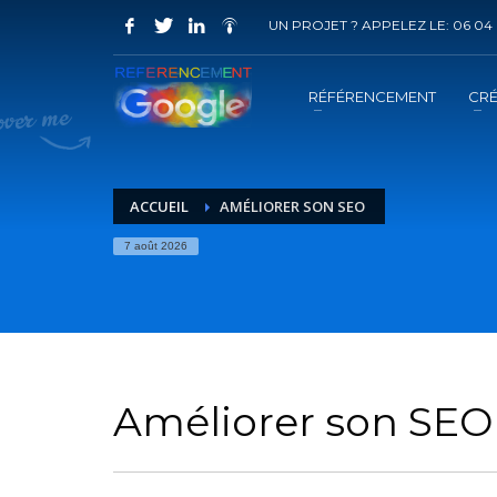
UN PROJET ? APPELEZ LE: 06 04 
COMMENT ACHETER UN PRESTATION 
1
2
Choisir la prestation
A
RÉFÉRENCEMENT
CRÉ
Vous recevrez sous 5 jours ouvrés un mail de
confir
ACCUEIL
AMÉLIORER SON SEO
7 août 2026
Améliorer son SE