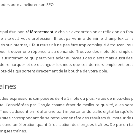
thodes pour améliorer son SEO.
ncipal d’un bon
référencement
. A choisir avec précision et réflexion en fon
site et à votre profession. Il faut parvenir à définir le champ lexical 
isés sur internet, il faut réussir à ne pas être trop compliqué à trouver.
ait pour trouver une réponse à sa demande. Trouvez des mots clés simples,
er sur internet, ce qui peut vous aider au niveau des clients mais aussi des
de remarquer et de distinguer les mots que ces derniers emploient lorsq
mots-clés qui sortent directement de la bouche de votre cible.
raines
 des expressions composées de 4 à 5 mots ou plus. Faites de mots-clés p
ute. Considérées par Google comme étant de meilleure qualité, elles so
s traduisent en réalité une part importante du trafic digital lorsqu’ell
ux sites correspondant de se retrouver en tête des résultats du moteur de
 une amélioration quant à l’utilisation des longues traînes. De par un ta
longues traînes.