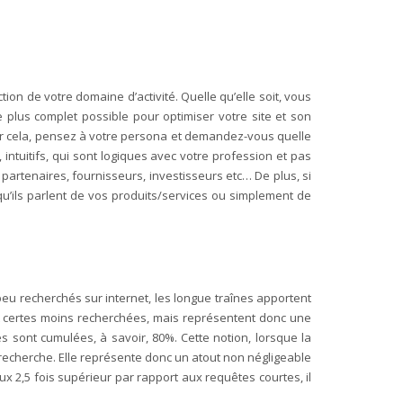
ction de votre domaine d’activité. Quelle qu’elle soit, vous
le plus complet possible pour optimiser votre site et son
 Pour cela, pensez à votre persona et demandez-vous quelle
 intuitifs, qui sont logiques avec votre profession et pas
 partenaires, fournisseurs, investisseurs etc… De plus, si
u’ils parlent de vos produits/services ou simplement de
eu recherchés sur internet, les longue traînes apportent
nt certes moins recherchées, mais représentent donc une
es sont cumulées, à savoir, 80%. Cette notion, lorsque la
 recherche. Elle représente donc un atout non négligeable
ux 2,5 fois supérieur par rapport aux requêtes courtes, il