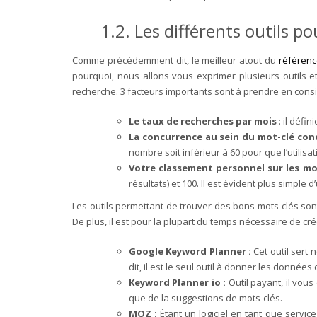
1.2. Les différents outils p
Comme précédemment dit, le meilleur atout du
référen
pourquoi, nous allons vous exprimer plusieurs outils e
recherche. 3 facteurs importants sont à prendre en cons
Le taux de recherches par mois
: il défi
La concurrence au sein du mot-clé con
nombre soit inférieur à 60 pour que l’utilisa
Votre classement personnel sur les mot
résultats) et 100. Il est évident plus simple d
Les outils permettant de trouver des bons mots-clés sont
De plus, il est pour la plupart du temps nécessaire de cr
Google Keyword Planner
:
Cet outil sert
dit, il est le seul outil à donner les donnée
Keyword Planner io :
Outil payant, il vou
que de la suggestions de mots-clés.
MOZ :
Étant un logiciel en tant que servi