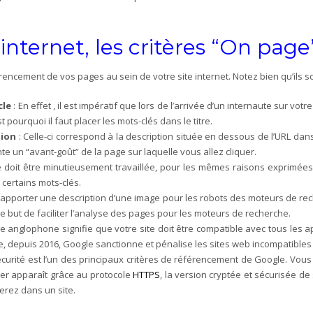
internet, les critères “On page
rencement de vos pages au sein de votre site internet. Notez bien qu’ils so
cle
: En effet , il est impératif que lors de l’arrivée d’un internaute sur votr
st pourquoi il faut placer les mots-clés dans le titre.
tion
: Celle-ci correspond à la description située en dessous de l’URL dans
e un “avant-goût” de la page sur laquelle vous allez cliquer.
doit être minutieusement travaillée, pour les mêmes raisons exprimées c
certains mots-clés.
à apporter une description d’une image pour les robots des moteurs de re
e but de faciliter l’analyse des pages pour les moteurs de recherche.
e anglophone signifie que votre site doit être compatible avec tous les a
 que, depuis 2016, Google sanctionne et pénalise les sites web incompatible
écurité est l’un des principaux critères de référencement de Google. Vo
ier apparaît grâce au protocole
HTTPS
, la version cryptée et sécurisée de
erez dans un site.