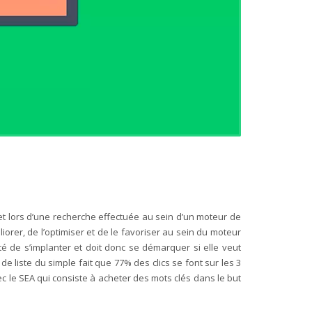
et lors d’une recherche effectuée au sein d’un moteur de
orer, de l’optimiser et de le favoriser au sein du moteur
été de s’implanter et doit donc se démarquer si elle veut
e liste du simple fait que 77% des clics se font sur les 3
 le SEA qui consiste à acheter des mots clés dans le but