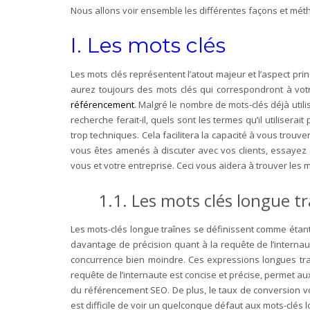
Nous allons voir ensemble les différentes façons et mé
I. Les mots clés
Les mots clés représentent l’atout majeur et l’aspect pri
aurez toujours des mots clés qui correspondront à votre 
référencement
. Malgré le nombre de mots-clés déjà util
recherche ferait-il, quels sont les termes qu’il utiliser
trop techniques. Cela facilitera la capacité à vous trouv
vous êtes amenés à discuter avec vos clients, essayez 
vous et votre entreprise. Ceci vous aidera à trouver les 
1.1. Les mots clés longue t
Les mots-clés longue traînes se définissent comme étant
davantage de précision quant à la requête de l’interna
concurrence bien moindre. Ces expressions longues traîne
requête de l’internaute est concise et précise, permet a
du référencement SEO. De plus, le taux de conversion voit
est difficile de voir un quelconque défaut aux mots-clés 