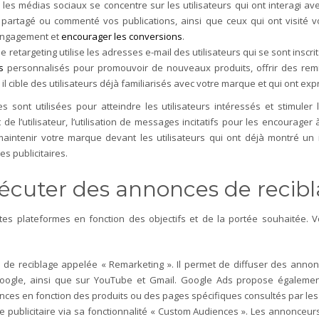
 les médias sociaux se concentre sur les utilisateurs qui ont interagi 
, partagé ou commenté vos publications, ainsi que ceux qui ont visité 
’engagement et
encourager les conversions
.
 retargeting utilise les adresses e-mail des utilisateurs qui se sont inscri
s
personnalisés pour promouvoir de nouveaux produits, offrir des remise
 il cible des utilisateurs déjà familiarisés avec votre marque et qui ont ex
sont utilisées pour atteindre les utilisateurs intéressés et stimuler
l’utilisateur, l’utilisation de messages incitatifs pour les encourager à
de maintenir votre marque devant les utilisateurs qui ont déjà montré un
s publicitaires.
exécuter des annonces de recib
entes plateformes en fonction des objectifs et de la portée souhaitée.
 de reciblage appelée « Remarketing ». Il permet de diffuser des annonce
Google, ainsi que sur YouTube et Gmail. Google Ads propose également
es en fonction des produits ou des pages spécifiques consultés par les u
publicitaire via sa fonctionnalité « Custom Audiences ». Les annonceurs p