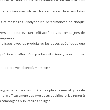
nces en fonction de leurs intérêts et de leurs actions
 plus intéressés, utilisez les exclusions dans vos listes
ches et messages. Analysez les performances de chaque
versions pour évaluer l’efficacité de vos campagnes de
onséquence.
alisées avec les produits ou les pages spécifiques que
.
récieuses effectuées par les utilisateurs, telles que les
 atteindre vos objectifs marketing.
ting, en explorant les différentes plateformes et types de
re efficacement vos prospects qualifiés et les inciter à
os campagnes publicitaires en ligne.