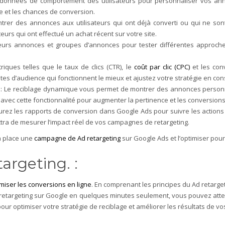
 données de comportement des utilisateurs pour personnaliser vos anno
 et les chances de conversion.
ntrer des annonces aux utilisateurs qui ont déjà converti ou qui ne sont
eurs qui ont effectué un achat récent sur votre site.
sieurs annonces et groupes d’annonces pour tester différentes appro
triques telles que le taux de clics (CTR), le
coût par clic (CPC)
et les con
listes d’audience qui fonctionnent le mieux et ajustez votre stratégie en c
 : Le reciblage dynamique vous permet de montrer des annonces personn
 avec cette fonctionnalité pour augmenter la pertinence et les conversions
gurez les rapports de conversion dans Google Ads pour suivre les actions p
ttra de mesurer l’impact réel de vos campagnes de retargeting.
n place une
campagne de Ad retargeting
sur Google Ads et l’optimiser pour
argeting. :
iser les conversions en ligne
. En comprenant les principes du Ad retarge
retargeting sur Google en quelques minutes seulement, vous pouvez atteind
e pour optimiser votre stratégie de reciblage et améliorer les résultats de v