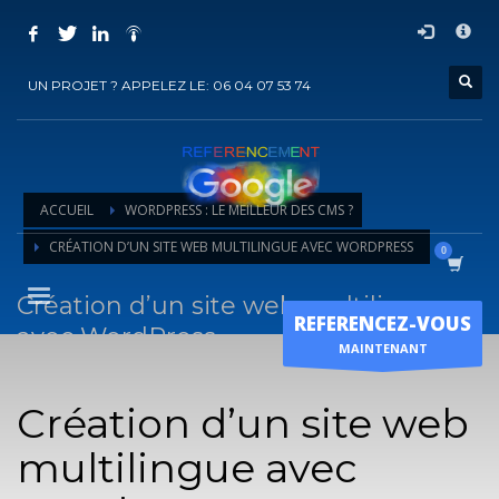
COMMENT ACHETER UN PRESTATION DE
×
REFERENCEMENT ?
UN PROJET ? APPELEZ LE: 06 04 07 53 74
1
Choisir la prestation
2
Ajouter la prestation au panier
3
Régler le panier
ACCUEIL
WORDPRESS : LE MEILLEUR DES CMS ?
Vous recevrez sous 5 jours ouvrés un mail de
confirmation
de
CRÉATION D’UN SITE WEB MULTILINGUE AVEC WORDPRESS
l'exécution de la prestation
Création d’un site web multilingue
Horaire d'ouverture
REFERENCEZ-VOUS
avec WordPress
Lun-Ven 9:00H - 19:00H
MAINTENANT
Sam - 9:00H-17:00H
Dimanche sur RDV !
Création d’un site web
multilingue avec