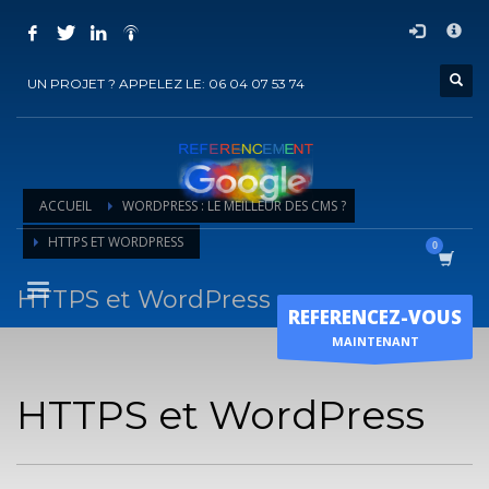
COMMENT ACHETER UN PRESTATION DE
×
REFERENCEMENT ?
UN PROJET ? APPELEZ LE: 06 04 07 53 74
1
Choisir la prestation
2
Ajouter la prestation au panier
3
Régler le panier
ACCUEIL
WORDPRESS : LE MEILLEUR DES CMS ?
Vous recevrez sous 5 jours ouvrés un mail de
confirmation
de
HTTPS ET WORDPRESS
l'exécution de la prestation
HTTPS et WordPress
Horaire d'ouverture
REFERENCEZ-VOUS
Lun-Ven 9:00H - 19:00H
MAINTENANT
Sam - 9:00H-17:00H
Dimanche sur RDV !
HTTPS et WordPress