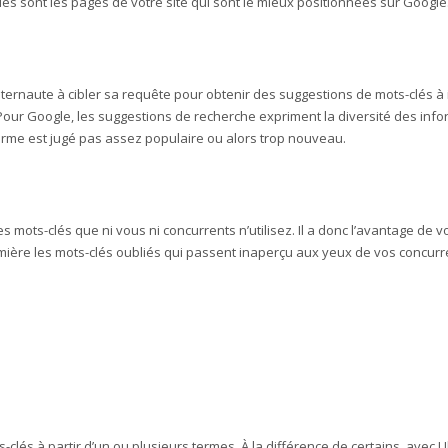
lles sont les pages de votre site qui sont le mieux positionnées sur Google
nternaute à cibler sa requête pour obtenir des suggestions de mots-clés à 
our Google, les suggestions de recherche expriment la diversité des infor
erme est jugé pas assez populaire ou alors trop nouveau.
s mots-clés que ni vous ni concurrents n’utilisez. Il a donc l’avantage de
umière les mots-clés oubliés qui passent inaperçu aux yeux de vos concurr
clés à partir d’un ou plusieurs termes. À la différence de certains, ave