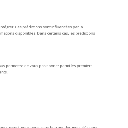
.
intégrer. Ces prédictions sont influencées par la
mations disponibles. Dans certains cas, les prédictions
 vous permettre de vous positionner parmi les premiers
ents.
c Ubersuggest, vous pouvez rechercher des mots-clés pour