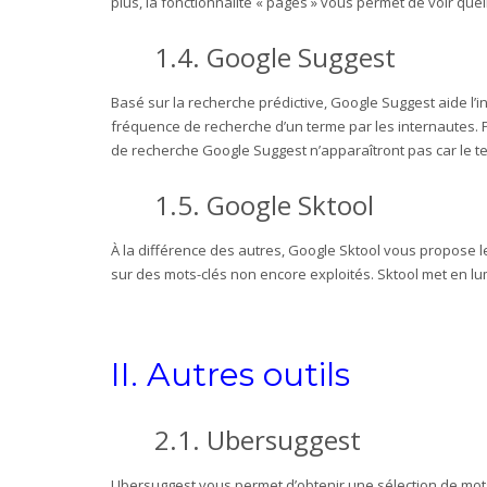
plus, la fonctionnalité « pages » vous permet de voir que
1.4.
Google Suggest
Basé sur la recherche prédictive, Google Suggest aide l’i
fréquence de recherche d’un terme par les internautes. P
de recherche Google Suggest n’apparaîtront pas car le t
1.5.
Google Sktool
À la différence des autres, Google Sktool vous propose le
sur des mots-clés non encore exploités. Sktool met en l
II. Autres outils
2.1.
Ubersuggest
Ubersuggest vous permet d’obtenir une sélection de mots-