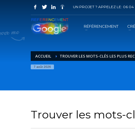
UN PROJET ? APPELEZ LE: 06 04 
COMMENT ACHETER UN PRESTATION 
1
2
Choisir la prestation
A
RÉFÉRENCEMENT
CRÉ
Vous recevrez sous 5 jours ouvrés un mail de
confir
ACCUEIL
TROUVER LES MOTS-CLÉS LES PLUS RE
7 août 2026
Trouver les mots-c