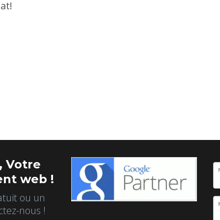
at!
 Votre
nt web !
atuit ou un
ctez-nous !