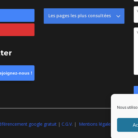
Les pages les plus consultées
tter
ejoignez-nous !
Nous utiliso
éférencement google gratuit
|
C.G.V.
|
Mentions légales
|All rights r
Ac