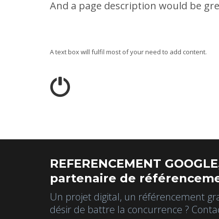
And a page description would be gre
A text box will fulfil most of your need to add content.
REFERENCEMENT GOOGLE,
partenaire de référenceme
Un projet digital, un référencement gr
désir de battre la concurrence ? Conta