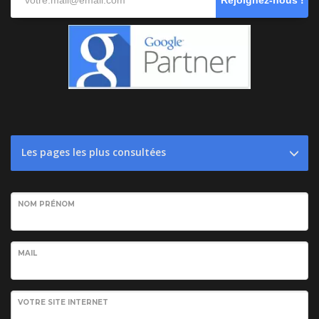
Rejoignez-nous !
Les pages les plus consultées
NOM PRÉNOM
MAIL
VOTRE SITE INTERNET