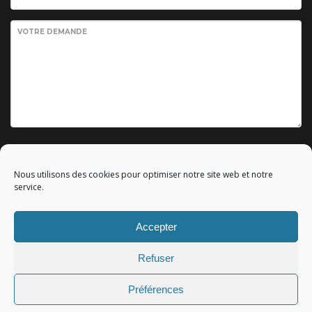
VOTRE DEMANDE
Envoyer votre demande
Nous utilisons des cookies pour optimiser notre site web et notre
service.
Accepter
© 2010 - 2023 Copyright by
Référencement google gratuit
|
Refuser
C.G.V.
|
Mentions légales
|All rights reserved - Tous droits
réservés.
Préférences