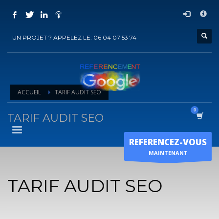
COMMENT ACHETER UN PRESTATION DE
×
REFERENCEMENT ?
UN PROJET ? APPELEZ LE: 06 04 07 53 74
1
Choisir la prestation
2
Ajouter la prestation au panier
3
Régler le panier
ACCUEIL
TARIF AUDIT SEO
Vous recevrez sous 5 jours ouvrés un mail de
confirmation
de
l'exécution de la prestation
TARIF AUDIT SEO
Horaire d'ouverture
REFERENCEZ-VOUS
Lun-Ven 9:00H - 19:00H
MAINTENANT
Sam - 9:00H-17:00H
Dimanche sur RDV !
TARIF AUDIT SEO