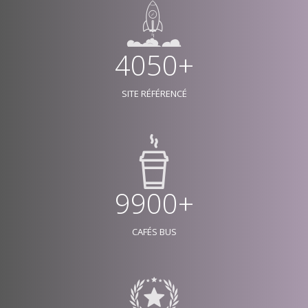
4050+
SITE RÉFÉRENCÉ
9900+
CAFÉS BUS