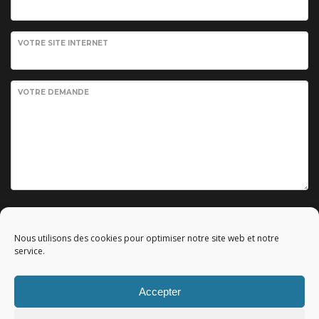
VOTRE SITE INTERNET
VOTRE DEMANDE
Envoyer votre demande
Nous utilisons des cookies pour optimiser notre site web et notre
service.
Accepter
© 2010 - 2023 Copyright by
Référencement google gratuit
|