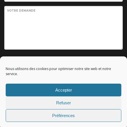
VOTRE DEMANDE
Envoyer votre demande
Nous utilisons des cookies pour optimiser notre site web et notre
service.
Accepter
© 2010 - 2023 Copyright by
Référencement google gratuit
|
Refuser
C.G.V.
|
Mentions légales
|All rights reserved - Tous droits
réservés.
Préférences