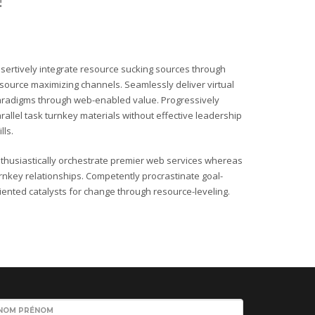
sertively integrate resource sucking sources through
source maximizing channels. Seamlessly deliver virtual
radigms through web-enabled value. Progressively
rallel task turnkey materials without effective leadership
ills.
thusiastically orchestrate premier web services whereas
rnkey relationships. Competently procrastinate goal-
iented catalysts for change through resource-leveling.
NOM PRÉNOM