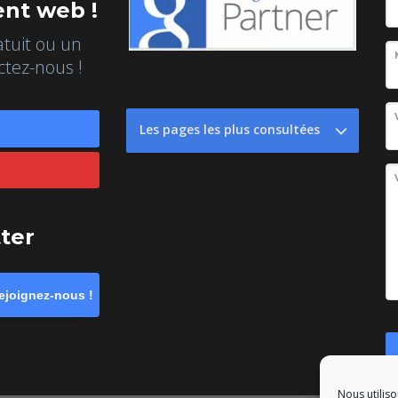
nt web !
atuit ou un
ctez-nous !
Les pages les plus consultées
tter
ejoignez-nous !
Nous utiliso