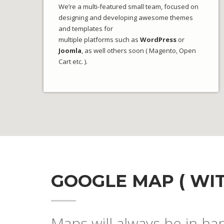
We’re a multi-featured small team, focused on
designing and developing awesome themes
and templates for
multiple platforms such as
WordPress
or
Joomla
, as well others soon ( Magento, Open
Cart etc. ).
GOOGLE MAP ( WIT
Maps will always be in han