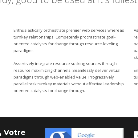
Enthusiastically orchestrate premier web services whereas
As
turnkey relationships. Competently procrastinate goal-
re
oriented catalysts for change through resource-leveling
pa
paradigms.
pa
sk
Assertively integrate resource sucking sources through
resource maximizing channels. Seamlessly deliver virtual
En
paradigms through web-enabled value. Progressively
tu
parallel task turnkey materials without effective leadership
or
oriented catalysts for change through.
 Votre