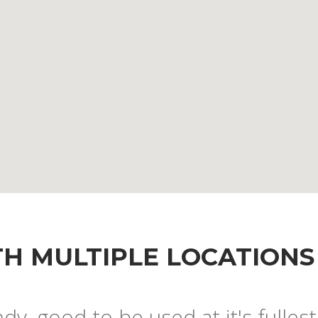
H MULTIPLE LOCATIONS 
dy, good to be used at it's fullest