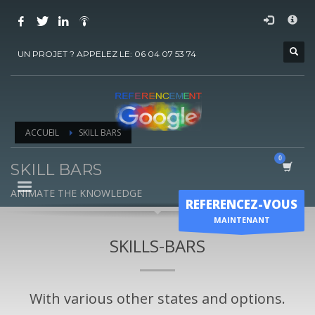
COMMENT ACHETER UN PRESTATION DE
×
REFERENCEMENT ?
UN PROJET ? APPELEZ LE: 06 04 07 53 74
1
Choisir la prestation
2
Ajouter la prestation au panier
3
Régler le panier
ACCUEIL
SKILL BARS
Vous recevrez sous 5 jours ouvrés un mail de
confirmation
de
l'exécution de la prestation
SKILL BARS
Horaire d'ouverture
ANIMATE THE KNOWLEDGE
REFERENCEZ-VOUS
Lun-Ven 9:00H - 19:00H
MAINTENANT
Sam - 9:00H-17:00H
SKILLS-BARS
Dimanche sur RDV !
With various other states and options.