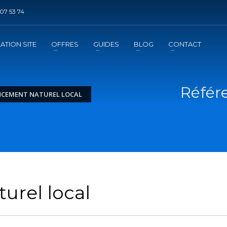
07 53 74
DE REFERENCEMENT ?
3
jouter la prestation au panier
Régler le panier
ATION SITE
OFFRES
GUIDES
BLOG
CONTACT
mation
de l'exécution de la prestation
Référ
NCEMENT NATUREL LOCAL
urel local