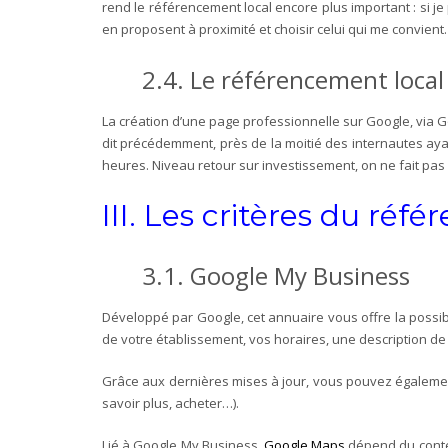
rend le référencement local encore plus important : si j
en proposent à proximité et choisir celui qui me convient.
2.4.
Le référencement local 
La création d’une page professionnelle sur Google, via Go
dit précédemment, près de la moitié des internautes aya
heures. Niveau retour sur investissement, on ne fait pas
III.
Les critères du réfé
3.1.
Google My Business
Développé par Google, cet annuaire vous offre la possibi
de votre établissement, vos horaires, une description d
Grâce aux dernières mises à jour, vous pouvez également 
savoir plus, acheter…).
Lié à Google My Business,
Google Maps
dépend du conten