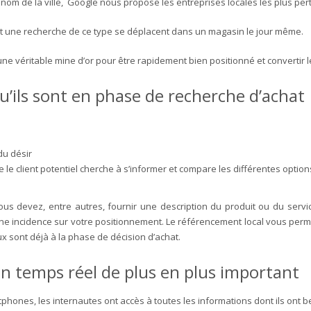
 nom de la ville, Google nous propose les entreprises locales les plus per
nt une recherche de ce type se déplacent dans un magasin le jour même.
une véritable mine d’or pour être rapidement bien positionné et convertir l
qu’ils sont en phase de recherche d’achat
du désir
le client potentiel cherche à s’informer et compare les différentes options 
s devez, entre autres, fournir une description du produit ou du servic
e incidence sur votre positionnement. Le référencement local vous permet
ux sont déjà à la phase de décision d’achat.
n temps réel de plus en plus important
nes, les internautes ont accès à toutes les informations dont ils ont bes