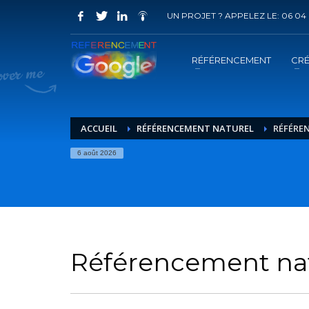
UN PROJET ? APPELEZ LE: 06 04 
COMMENT ACHETER UN PRESTATION 
1
2
Choisir la prestation
A
RÉFÉRENCEMENT
CRÉ
Vous recevrez sous 5 jours ouvrés un mail de
confir
ACCUEIL
RÉFÉRENCEMENT NATUREL
RÉFÉRE
6 août 2026
Référencement nat