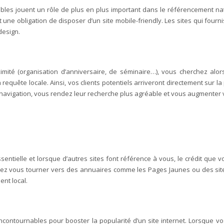
bles jouent un rôle de plus en plus important dans le référencement natu
 une obligation de disposer d’un site mobile-friendly. Les sites qui fourn
design.
té (organisation d’anniversaire, de séminaire…), vous cherchez alors 
requête locale. Ainsi, vos clients potentiels arriveront directement sur 
 la navigation, vous rendez leur recherche plus agréable et vous augmenter 
sentielle et lorsque d’autres sites font référence à vous, le crédit qu
ez vous tourner vers des annuaires comme les Pages Jaunes ou des sites
nt local.
ncontournables pour booster la popularité d’un site internet. Lorsque vo