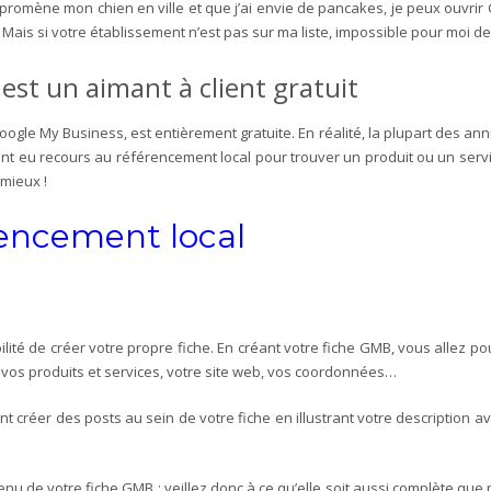
e promène mon chien en ville et que j’ai envie de pancakes, je peux ouvri
 Mais si votre établissement n’est pas sur ma liste, impossible pour moi de
est un aimant à client gratuit
ogle My Business, est entièrement gratuite. En réalité, la plupart des an
nt eu recours au référencement local pour trouver un produit ou un servic
 mieux !
rencement local
lité de créer votre propre fiche. En créant votre fiche GMB, vous allez 
e vos produits et services, votre site web, vos coordonnées…
créer des posts au sein de votre fiche en illustrant votre description av
u de votre fiche GMB : veillez donc à ce qu’elle soit aussi complète que 