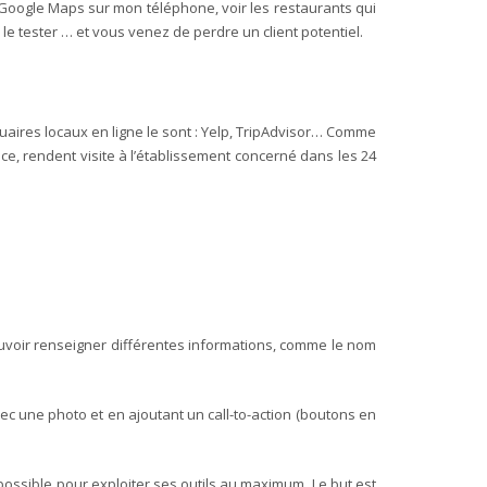
r Google Maps sur mon téléphone, voir les restaurants qui
 le tester … et vous venez de perdre un client potentiel.
nuaires locaux en ligne le sont : Yelp, TripAdvisor… Comme
e, rendent visite à l’établissement concerné dans les 24
pouvoir renseigner différentes informations, comme le nom
ec une photo et en ajoutant un call-to-action (boutons en
possible pour exploiter ses outils au maximum. Le but est