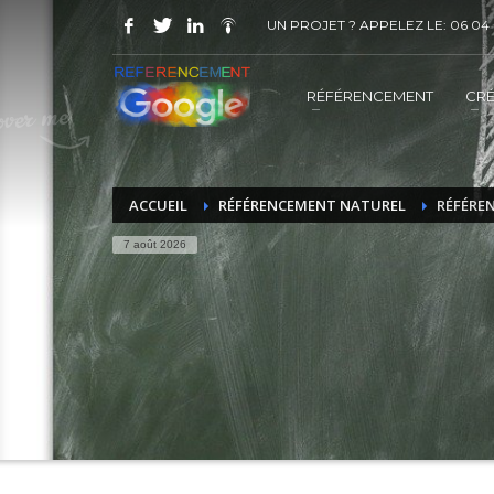
UN PROJET ? APPELEZ LE: 06 04 
COMMENT ACHETER UN PRESTATION 
1
2
Choisir la prestation
A
RÉFÉRENCEMENT
CRÉ
Vous recevrez sous 5 jours ouvrés un mail de
confir
ACCUEIL
RÉFÉRENCEMENT NATUREL
RÉFÉRE
7 août 2026