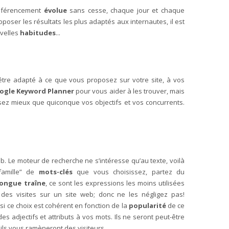
référencement
évolue
sans cesse, chaque jour et chaque
poser les résultats les plus adaptés aux internautes, il est
uvelles
habitudes
...
 être adapté à ce que vous proposez sur votre site, à vos
ogle Keyword Planner
pour vous aider à les trouver, mais
sez mieux que quiconque vos objectifs et vos concurrents.
b. Le moteur de recherche ne s’intéresse qu’au texte, voilà
famille” de
mots-clés
que vous choisissez, partez du
longue traîne
, ce sont les expressions les moins utilisées
des visites sur un site web; donc ne les négligez pas!
 si ce choix est cohérent en fonction de la
popularité
de ce
s adjectifs et attributs à vos mots. Ils ne seront peut-être
ils vous ramèneront des visiteurs.