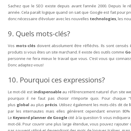
Sachez que le SEO existe depuis avant l’année 2000. Depuis le 
année. Cela paraît logique quand on sait que Google est fait pour pro
donc nécessaire d’évoluer avec les nouvelles
technologies
, les no
9. Quels mots-clés?
Vos
mots-clés
doivent absolument être réfléchis. Ils sont censés
produits si vous êtes un site marchand. Il existe des outils comme
Go
personne ne fera mieux le travail que vous. C’est vous qui connais
Donc adaptez-vous!
10. Pourquoi ces expressions?
Le mot-clé est
indispensable
au référencement naturel d’un site we
pourquoi il ne faut pas choisir n’importe quoi. Pour chaque “
plus
global
au plus
précis
. Utilisez également les mots-clés dit de
par les internautes mais elles génèrent cependant environ 80% 
Le
Keyword planner de Google
cité à la question 9. vous indiquera
mot-clé. Pour couvrir une plus large étendue, vous pouvez rajouter de
pas souvent utilisé et deviendront des mots de longues traînes, mais 