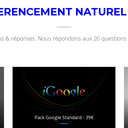
ERENCEMENT NATUREL
s & réponses. Nous répondons aux 20 questions 
Pack Google Standard - 39€