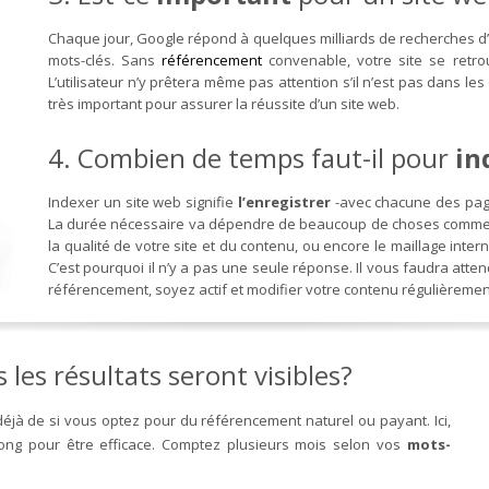
Chaque jour, Google répond à quelques milliards de recherches d’i
mots-clés. Sans
référencement
convenable, votre site se retr
L’utilisateur n’y prêtera même pas attention s’il n’est pas dans l
très important pour assurer la réussite d’un site web.
4. Combien de temps faut-il pour
in
Indexer un site web signifie
l’enregistrer
-avec chacune des pag
La durée nécessaire va dépendre de beaucoup de choses comme l’o
la qualité de votre site et du contenu, ou encore le maillage intern
C’est pourquoi il n’y a pas une seule réponse. Il vous faudra atte
référencement, soyez actif et modifier votre contenu régulièrement,
les résultats seront visibles?
déjà de si vous optez pour du référencement naturel ou payant. Ici,
 long pour être efficace. Comptez plusieurs mois selon vos
mots-