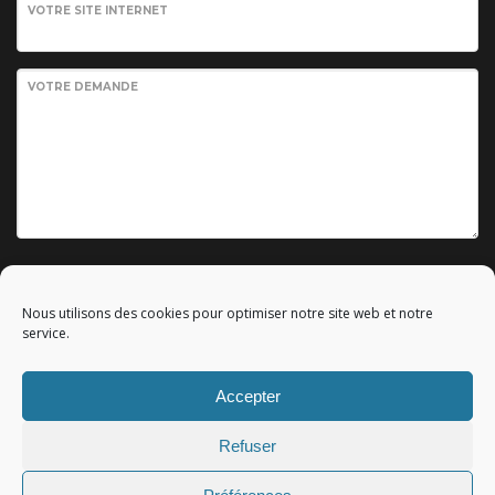
VOTRE SITE INTERNET
VOTRE DEMANDE
Envoyer votre demande
Nous utilisons des cookies pour optimiser notre site web et notre
service.
Accepter
© 2010 - 2023 Copyright by
Référencement google gratuit
|
Refuser
C.G.V.
|
Mentions légales
|All rights reserved - Tous droits
réservés.