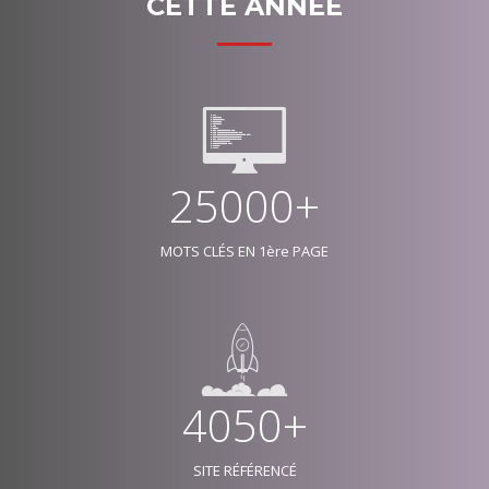
CETTE ANNÉE
25000+
MOTS CLÉS EN 1ère PAGE
4050+
SITE RÉFÉRENCÉ