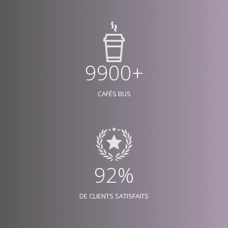
9900+
CAFÉS BUS
92%
DE CLIENTS SATISFAITS