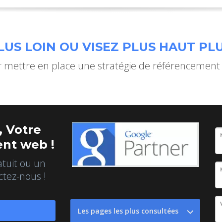
US LOIN OU VISEZ PLUS HAUT PLU
mettre en place une stratégie de référencement
 Votre
nt web !
atuit ou un
ctez-nous !
Les pages les plus consultées