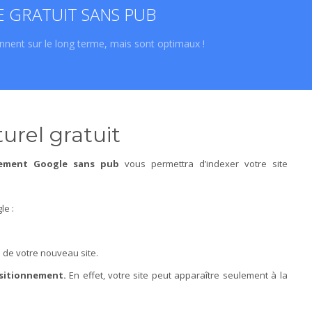
GRATUIT SANS PUB
ennent sur le long terme, mais sont optimaux !
urel gratuit
cement Google sans pub
vous permettra d’indexer votre site
le :
n de votre nouveau site.
positionnement.
En effet, votre site peut apparaître seulement à la