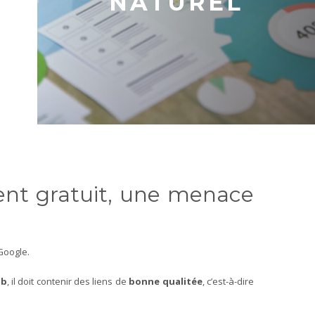
NATUREL
ment gratuit, une menace
Google.
ub
, il doit contenir des liens de
bonne qualitée
, c’est-à-dire