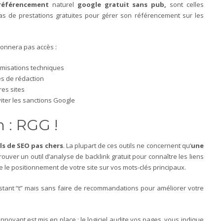
référencement
naturel
google gratuit sans pub,
sont celles
pas de prestations gratuites pour gérer son référencement sur les
onnera pas accès :
imisations techniques
es de rédaction
res sites
iter les sanctions Google
n : RGG !
s de SEO pas chers
. La plupart de ces outils ne concernent qu’
une
uver un outil d’analyse de backlink gratuit pour connaître les liens
vre le positionnement de votre site sur vos mots-clés principaux.
 instant “t” mais sans faire de recommandations pour améliorer votre
 innovant est mis en place : le logiciel audite vos pages, vous indique