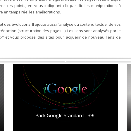
er ces points, en vous indiquant clic par clic les manipulations à
re en temps réel les améliorations.
s et des évolutions. Il ajoute aussi l’analyse du contenu textuel de vos
édaction (structuration des pages…). Les liens sont analysés par le
eux” et vous propose des sites pour acquérir de nouveau liens de
Pack Google Standard - 39€